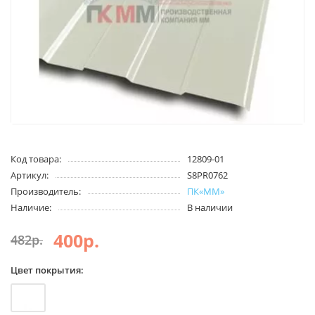
Код товара:
12809-01
Артикул:
S8PR0762
Производитель:
ПК«ММ»
Наличие:
В наличии
400р.
482р.
Цвет покрытия: