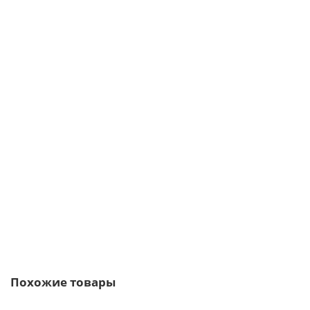
/шт.
Саморезы 5,5х25 RAL 9003
6р.
7р.
В корзину
Быстрый заказ
Похожие товары