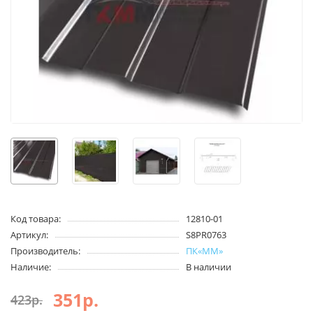
Код товара:
12810-01
Артикул:
S8PR0763
Производитель:
ПК«ММ»
Наличие:
В наличии
351р.
423р.