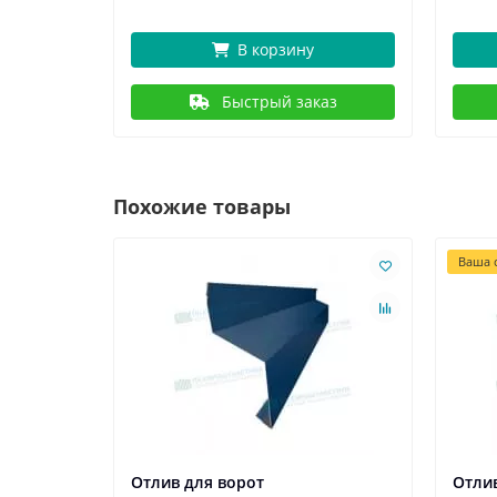
В корзину
Быстрый заказ
Похожие товары
Ваша с
угла
Отлив для ворот
Отли