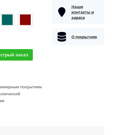
Наши
контакты и
адреса
О покрытиях
стрый заказ
олимерным покрытием
аллический
ия