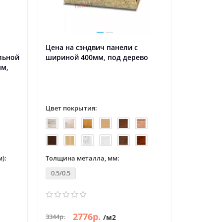
Цена на сэндвич панели с
Сэндвич
льной
шириной 400мм, под дерево
акустиче
мм,
оцинков
Цвет покрытия:
Толщина 
1
):
Толщина металла, мм:
Цвет:
0.5/0.5
2776р.
9
3344р.
1902р.
/м2