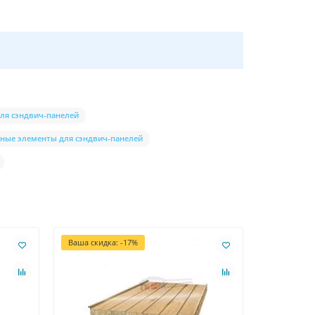
ля сэндвич-панелей
ные элементы для сэндвич-панелей
Ваша скидка: -17%
Ваша скидк