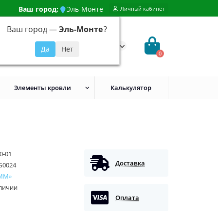
Ваш город:
Эль-Монте
Личный кабинет
Ваш город —
Эль-Монте
?
99) 648-92-94
@evroshtaketnikmoskva.ru
0
Элементы кровли
Калькулятор
0-01
Доставка
Б0024
ММ»
аличии
Оплата