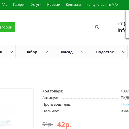
г RAL
Галерея
Услуги
Новости
Контакты
Консультация в MAX
+7 (4
тегории
info
я
Забор
Фасад
Водосток
Код товара:
1087
Артикул:
ПКД
Производитель:
ПК«
Наличие:
В н
42р.
51р.