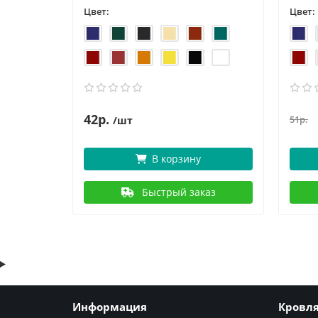
Цвет:
Цвет:
42р.
51р.
/шт
В корзину
аз
Быстрый заказ
Информация
Кровл