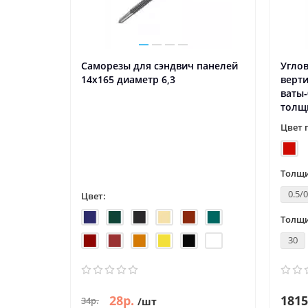
Саморезы для сэндвич панелей
Углов
14x165 диаметр 6,3
верт
ваты-
толщи
Цвет 
Толщи
0.5/0
Цвет:
Толщи
30
28р.
1815
34р.
/шт