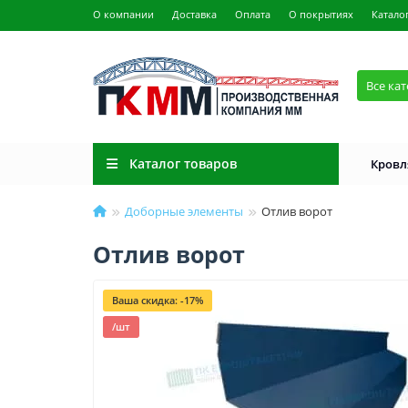
О компании
Доставка
Оплата
О покрытиях
Катало
Все ка
Каталог товаров
Кровл
Доборные элементы
Отлив ворот
Отлив ворот
Ваша скидка: -17%
/шт