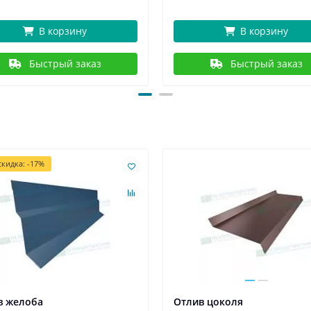
В корзину
В корзину
Быстрый заказ
Быстрый заказ
кидка: -17%
в желоба
Отлив цоколя