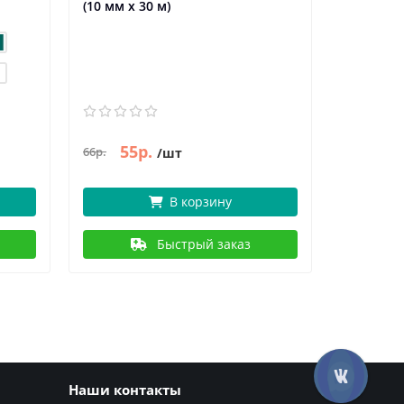
(10 мм х 30 м)
55р.
102р.
66р.
/шт
/
В корзину
Быстрый заказ
Наши контакты