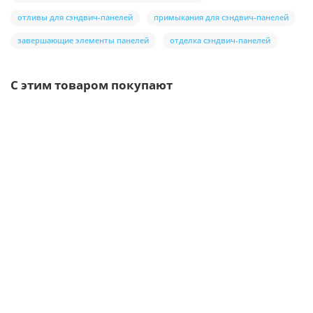
отливы для сэндвич-панелей
примыкания для сэндвич-панелей
завершающие элементы панелей
отделка сэндвич-панелей
С этим товаром покупают
Ваша скидка: -17%
/упак
Утеплитель КНАУФ для Коттеджа+ TS037 100х610х1230 (6м2,
0,6м3)
1901р.
2290р.