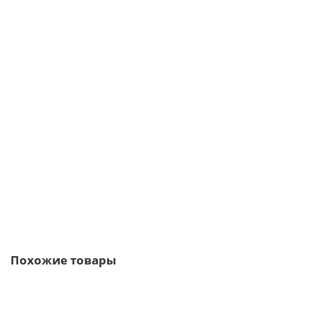
Z-профиль 150x45x3000-1,2 мм, оцинкованный
233р.
281р.
В корзину
Быстрый заказ
Похожие товары
/м.пог