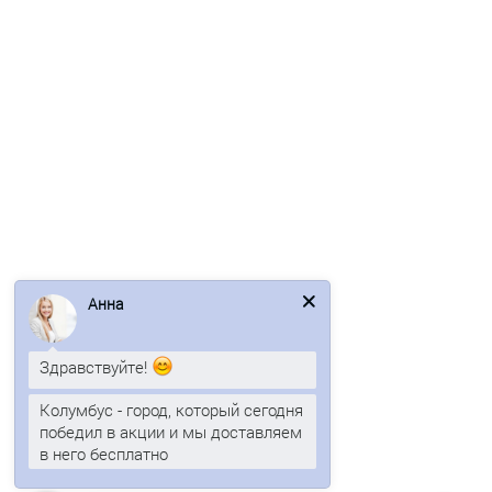
Нащельник карниза
41р.
50р.
В корзину
Быстрый заказ
/шт
Анна
Здравствуйте!
Колумбус - город, который сегодня
победил в акции и мы доставляем
в него бесплатно
Нащельник парапета