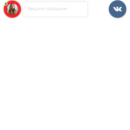
Введите сообщение
41р.
В корзину
Быстрый заказ
Ваша скидка: -17%
Лидер продаж!
/шт
Нащельник торцевой (защитный)