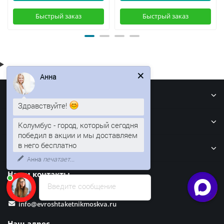
Быстрый заказ
Быстрый заказ
Анна
Информация
Здравствуйте!
Кровля
Колумбус - город, который сегодня
победил в акции и мы доставляем
в него бесплатно
Забор
Анна
печатает...
Наши контакты
Введите сообщение
info@evroshtaketnikmoskva.ru
Наш адрес