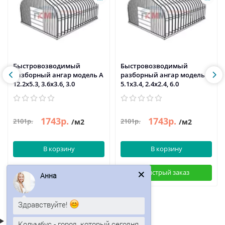
Быстровозводимый
Быстровозводимый
разборный ангар модель A
разборный ангар модель P
12.2x5.3, 3.6x3.6, 3.0
5.1x3.4, 2.4x2.4, 6.0
1743р.
1743р.
2101р.
2101р.
/м2
/м2
В корзину
В корзину
Быстрый заказ
Быстрый заказ
Анна
Здравствуйте!
Колумбус - город, который сегодня