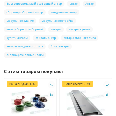
Быстровозводимый разборный ангар
ангар
Ангар
сборно-разборный ангар
модульный ангар
модульное здание
модульная постройка
ангар сборно-разборный
ангары
ангары купить
купить ангары
собрать ангар
ангары сборного типа
ангары модульного типа
блок-ангары
сборно-разборные блоки
С этим товаром покупают
Ваша скидка: -17%
Ваша скидка: -17%