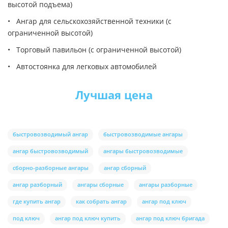
высотой подъема)
• Ангар для сельскохозяйственной техники (с
ограниченной высотой)
• Торговый павильон (с ограниченной высотой)
• Автостоянка для легковых автомобилей
Лучшая цена
быстровозводимый ангар
быстровозводимые ангары
ангар быстровозводимый
ангары быстровозводимые
сборно-разборные ангары
ангар сборный
ангар разборный
ангары сборные
ангары разборные
где купить ангар
как собрать ангар
ангар под ключ
под ключ
ангар под ключ купить
ангар под ключ бригада