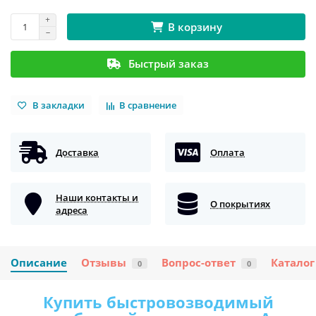
В корзину
Быстрый заказ
В закладки
В сравнение
Доставка
Оплата
Наши контакты и
О покрытиях
адреса
Описание
Отзывы
Вопрос-ответ
Каталог
0
0
Купить быстровозводимый