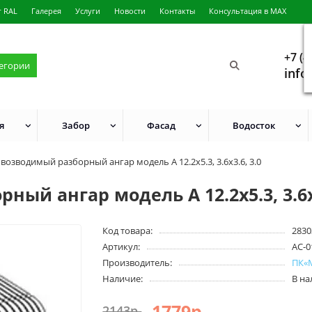
г RAL
Галерея
Услуги
Новости
Контакты
Консультация в MAX
+7 (4
тегории
info
я
Забор
Фасад
Водосток
возводимый разборный ангар модель A 12.2x5.3, 3.6x3.6, 3.0
й ангар модель A 12.2x5.3, 3.6x3
Код товара:
2830
Артикул:
AC-0
Производитель:
ПК«
Наличие:
В н
1779р.
2143р.