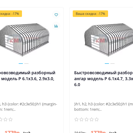
кидка: -17%
Ваша скидка: -17%
ровозводимый разборный
Быстровозводимый разбо
 модель P 6.1x3.6, 2.9x3.0,
ангар модель P 6.1x4.7, 3.3x
6.0
2, h3 {color: #2c3e50;}h1 {margin-
}h1, h2, h3 {color: #2c3e50;}h1 {m
: 1rem;..
bottom: 1rem;..
1779р.
1779р.
2143р.