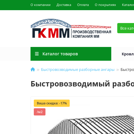
О компании
Доставка
Оплата
О покрытиях
Катало
Все ка
Каталог товаров
Кровл
Быстровозводимые разборные ангары
Быстро
Быстровозводимый разборны
Ваша скидка: -17%
/м2