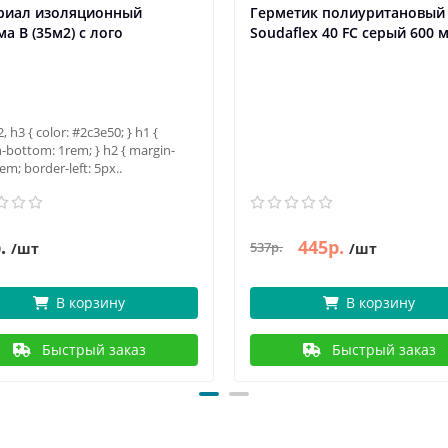
риал изоляционный
Герметик полиуритановый
а В (35м2) с лого
Soudaflex 40 FC серый 600 
2, h3 { color: #2c3e50; } h1 {
-bottom: 1rem; } h2 { margin-
em; border-left: 5px..
.
445р.
537р.
/шт
/шт
В корзину
В корзину
Быстрый заказ
Быстрый заказ