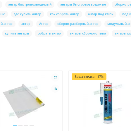
ангар быстровозводимый
ангары быстровозводимые
сборно-р
ные
где купить ангар
как собрать ангар
ангар под ключ
под 
й ангар
ангар
Ангар
сборно-разборный ангар
модульный ан
купить ангары
собрать ангар
ангары сборного типа
ангары м
Ваша скидка: -17%