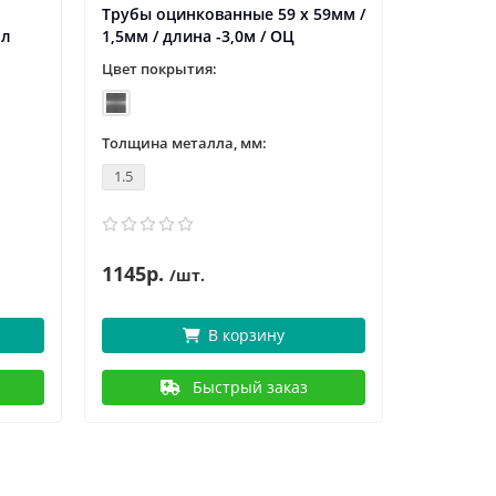
Трубы оцинкованные 59 х 59мм /
Сетка Ц
мл
1,5мм / длина -3,0м / ОЦ
1х10 м / 
Цвет покрытия:
Толщина 
0.5
Толщина металла, мм:
Цвет:
1.5
1145р.
2
276р.
/шт.
В корзину
Быстрый заказ