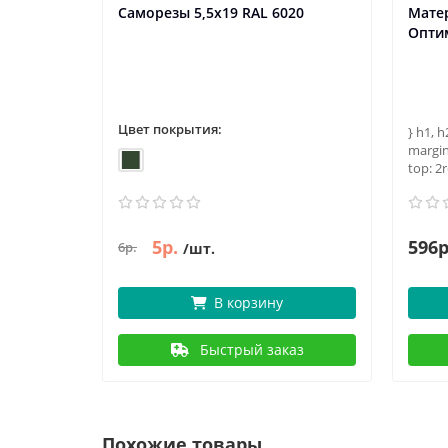
Саморезы 5,5х19 RAL 6020
Мате
Оптим
Цвет покрытия:
} h1, h
margin
top: 2r
5р.
596р
6р.
/шт.
В корзину
Быстрый заказ
Похожие товары