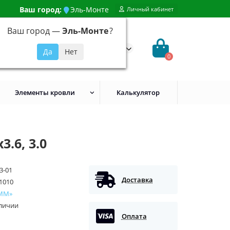
Ваш город:
Эль-Монте
Личный кабинет
Ваш город —
Эль-Монте
?
99) 648-92-94
@evroshtaketnikmoskva.ru
0
Элементы кровли
Калькулятор
.6, 3.0
3-01
Доставка
1010
ММ»
аличии
Оплата