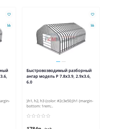
рный
Быстровозводимый разборный
Быстров
3.6,
ангар модель P 7.8x3.9, 2.9x3.6,
ангар мод
6.0
4.0
argin-
}h1, h2, h3 {color: #2c3e50;}h1 {margin-
}h1, h2, h3
bottom: 1rem;..
bottom: 1r
1784р.
1784р.