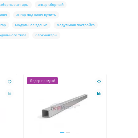
азборные ангары
ангар сборный
ключ
ангар под ключ купить
гар
модульное здание
модульная постройка
одульного типа
блок-ангары
Лидер продаж!
Ваша скидк