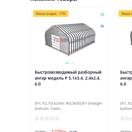
Ваша скидка: -17%
Ваша с
зборный
Быстровозводимый разборный
Быст
3.4x3.6,
ангар модель P 5.1x3.4, 2.4x2.4,
ангар
6.0
6.0
й
7.6x3.7,
}h1, h2, h3 {color: #2c3e50;}h1 {margin-
}h1, h
bottom: 1rem;..
bottom
1779р.
2143р.
2143р.