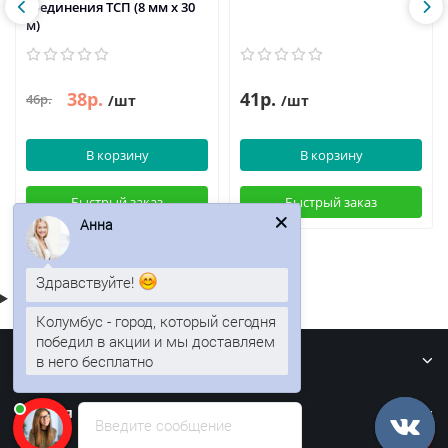
соединения ТСП (8 мм х 30
м)
38р.
41р.
46р.
/шт
/шт
В корзину
В корзину
Быстрый заказ
Быстрый заказ
Анна
Здравствуйте!
Колумбус - город, который сегодня
победил в акции и мы доставляем
Информация
в него бесплатно
Кровля
Введите сообщение