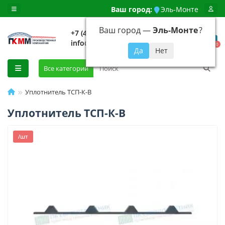
Ваш город:
Эль-Монте
Ваш город —
Эль-Монте
?
+7 (499) 648-92-94
info@evroshtaketnikmoskva.ru
0
Все категории
Уплотнитель ТСП-К-В
Уплотнитель ТСП-К-В
/шт