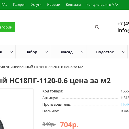
г RAL
Галерея
Услуги
Новости
Контакты
Консультация в MAX
+7 (4
тегории
info
я
Забор
Фасад
Водосток
ил оцинкованный НС18ПГ-1120-0.6 цена за м2
 НС18ПГ-1120-0.6 цена за м2
Код товара:
1556
Артикул:
HS1
Производитель:
ПК«
Наличие:
В н
704р.
849р.