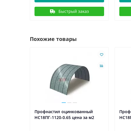
Быстрый заказ
Похожие товары
ый
Профнастил оцинкованный
Проф
а м2
НС18ПГ-1120-0.65 цена за м2
НС18П