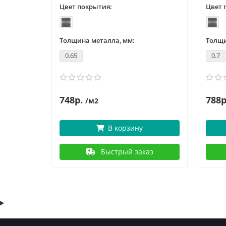
Цвет покрытия:
Цвет 
Толщина металла, мм:
Толщи
0.65
0.7
748р.
788р
/м2
В корзину
аз
Быстрый заказ