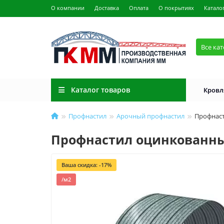
О компании
Доставка
Оплата
О покрытиях
Катало
Все ка
Каталог товаров
Кровл
Профнастил
Арочный профнастил
Профнаст
Профнастил оцинкованный
Ваша скидка: -17%
/м2