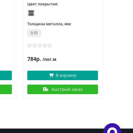
Цвет покрытия:
Цвет пок
Толщина металла, мм:
Толщина 
0.55
0.6
784р.
8
994р.
/пог.м
В корзину
Быстрый заказ