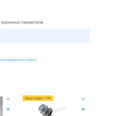
 указанных параметров.
чный профнастил купить
Ваша скидка: -17%
Ваша скидк