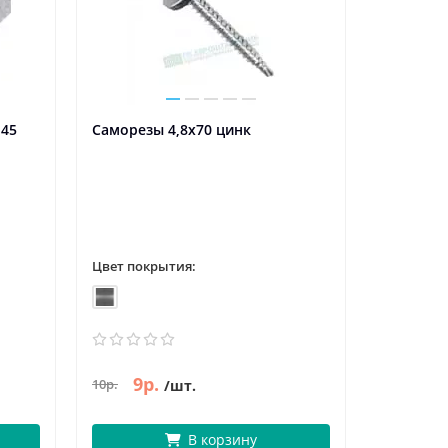
,45
Саморезы 4,8х70 цинк
Саморезы
Цвет покрытия:
Цвет пок
9р.
8р
10р.
10р.
/шт.
В корзину