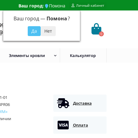
Ваш город:
Помона
Личный кабинет
Ваш город —
Помона
?
99) 648-92-94
@evroshtaketnikmoskva.ru
0
Элементы кровли
Калькулятор
1-01
Доставка
8PR06
ММ»
аличии
Оплата