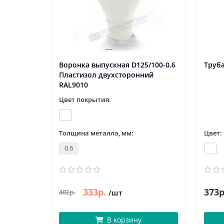
Воронка выпускная D125/100-0.6
Труба
Пластизол двухсторонний
RAL9010
Цвет покрытия:
Толщина металла, мм:
Цвет:
0.6
333р.
373р
402р.
/шт
В корзину