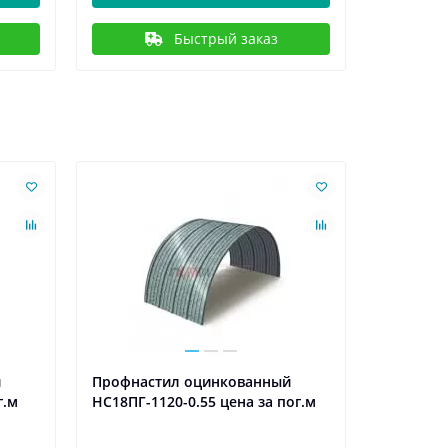
Быстрый заказ
Ваша скидк
й
Профнастил оцинкованный
Профнас
г.м
НС18ПГ-1120-0.55 цена за пог.м
НС18ПГ-1