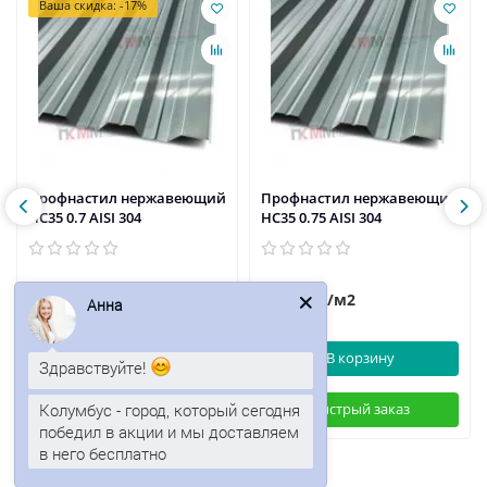
Ваша скидка: -17%
Профнастил нержавеющий
Профнастил нержавеющий
НС35 0.7 AISI 304
НС35 0.75 AISI 304
3679р.
4033р.
4432р.
/м2
/м2
Анна
В корзину
В корзину
Здравствуйте!
Колумбус - город, который сегодня
Быстрый заказ
Быстрый заказ
победил в акции и мы доставляем
в него бесплатно