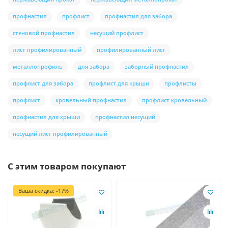
профнастил
профлист
профнастил для забора
стеновой профнастил
несущий профлист
лист профилированный
профилированный лист
металлопрофиль
для забора
заборный профнастил
профлист для забора
профлист для крыши
профлисты
профлист
кровельный профнастил
профлист кровельный
профнастил для крыши
профнастил несущий
несущий лист профилированный
С этим товаром покупают
Ваша скидка: -17%