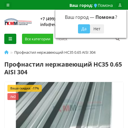
Ваш город:
Помона
Ваш город —
Помона
?
+7 (499) 648-92-94
info@evroshtaketnikmoskva.ru
0
Все категории
Профнастил нержавеющий НС35 0.65 AISI 304
Профнастил нержавеющий НС35 0.65
AISI 304
Ваша скидка: -17%
/м2