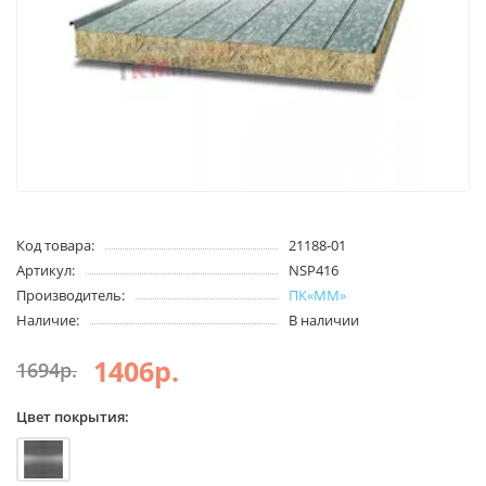
Код товара:
21188-01
Артикул:
NSP416
Производитель:
ПК«ММ»
Наличие:
В наличии
1406р.
1694р.
Цвет покрытия: