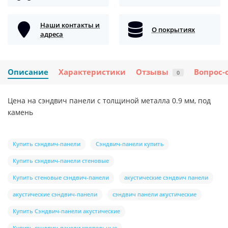
Наши контакты и
О покрытиях
адреса
Описание
Характеристики
Отзывы
Вопрос-
0
Цена на сэндвич панели с толщиной металла 0.9 мм, под
камень
Купить сэндвич-панели
Сэндвич-панели купить
Купить сэндвич-панели стеновые
Купить стеновые сэндвич-панели
акустические сэндвич панели
акустические сэндвич-панели
сэндвич панели акустические
Купить Сэндвич-панели акустические
Купить сэндвич-панели кровельные