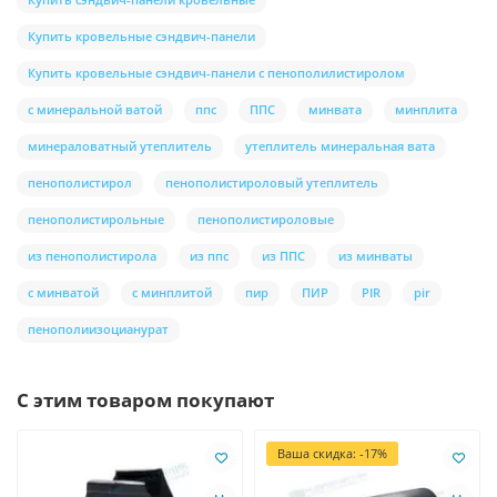
Купить кровельные сэндвич-панели
Купить кровельные сэндвич-панели с пенополилистиролом
с минеральной ватой
ппс
ППС
минвата
минплита
минераловатный утеплитель
утеплитель минеральная вата
пенополистирол
пенополистироловый утеплитель
пенополистирольные
пенополистироловые
из пенополистирола
из ппс
из ППС
из минваты
с минватой
с минплитой
пир
ПИР
PIR
pir
пенополиизоцианурат
С этим товаром покупают
Ваша скидка: -17%