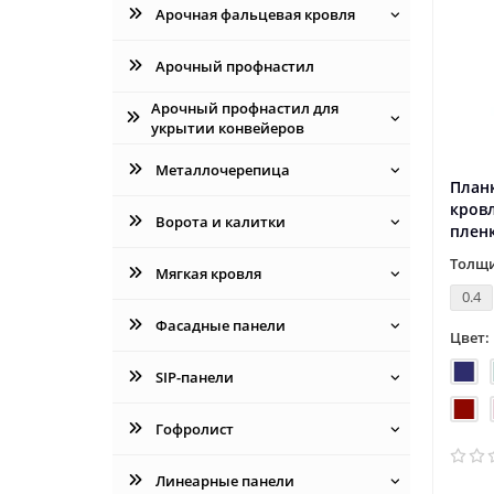
Арочная фальцевая кровля
Арочный профнастил
Арочный профнастил для
укрытии конвейеров
Металлочерепица
Планк
кровл
Ворота и калитки
плен
Толщи
Мягкая кровля
0.4
Фасадные панели
Цвет:
SIP-панели
Гофролист
Линеарные панели