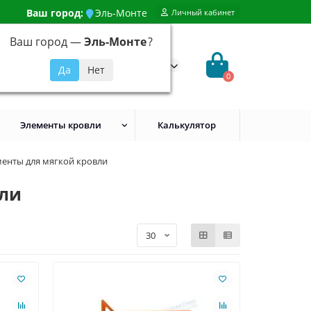
Ваш город:
Эль-Монте
Личный кабинет
Ваш город —
Эль-Монте
?
99) 648-92-94
@evroshtaketnikmoskva.ru
0
Элементы кровли
Калькулятор
енты для мягкой кровли
вли