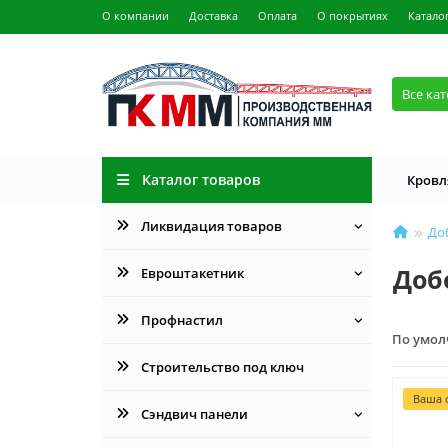
О компании
Доставка
Оплата
О покрытиях
Катало
Все ка
Каталог товаров
Кровл
Ликвидация товаров
До
Доб
Евроштакетник
Профнастил
По умо
Строительство под ключ
Ваша с
Сэндвич панели