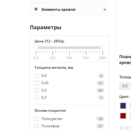
Элементы кровли
Параметры
Цена
212
-
2833
р.
Планк
212
229
403
1001
2833
кровл
Толщина металла, мм
0.4
4
Толщи
0.45
13
0.5
0.5
39
Цвет:
0.7
1
Основа покрытия
Полиуретан
18
Полиэфир
37