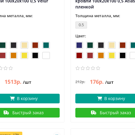
и 100х20х100 0,5 Velur
кровли 100х20х100 0,5 Atlas
пленкой
на металла, мм:
Толщина металла, мм:
0.5
Цвет:
1513р.
176р.
212р.
/шт
/шт
В корзину
В корзину
Быстрый заказ
Быстрый заказ
кидка: -17%