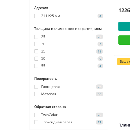
Адгезия
1226
21 Н/25 мм
4
Толщина полимерного покрытия, мкм
25
20
30
5
35
11
50
9
Ваша с
55
4
Поверхность
Глянцевая
25
Матовая
30
Обратная сторона
TwinColor
20
Эпоксидная серая
37
Планк