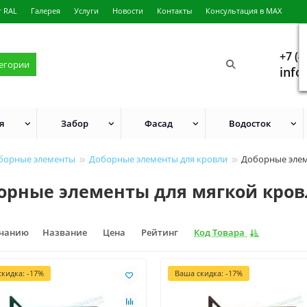
г RAL
Галерея
Услуги
Новости
Контакты
Консультация в MAX
+7 (4
тегории
info
я
Забор
Фасад
Водосток
борные элементы
Доборные элементы для кровли
Доборные элем
орные элементы для мягкой кро
лчанию
Название
Цена
Рейтинг
Код Товара
кидка: -17%
Ваша скидка: -17%