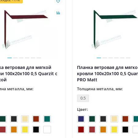
а ветровая для мягкой
Планка ветровая для мягк
и 100х20х100 0,5 Quarzit с
кровли 100х20х100 0,5 Quar
кой
PRO Matt
новости и статьи
06.05.2022
3751
новости и статьи
29.04.2022
на металла, мм:
Толщина металла, мм:
 - День Победы!
1 мая – Праздник Весны и Т
0.5
ния "Евроштакетник" С
Компания "Евроштакетник" С
Цвет:
асным праздником, суровым и
праздником 1 Мая! Пусть Перв
тельным одновременно — с
станет днем, когда все дела на
м и ..
удас..