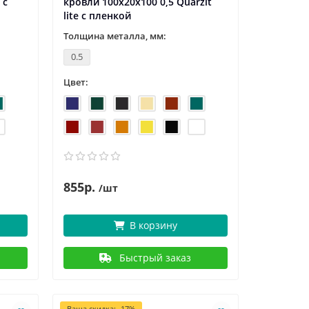
 с
кровли 100х20х100 0,5 Quarzit
lite с пленкой
Толщина металла, мм:
0.5
Цвет:
855р.
/шт
В корзину
Быстрый заказ
Ваша скидка: -17%