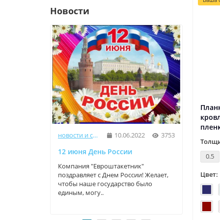
Новости
Планк
кровл
плен
новости и статьи
10.06.2022
3753
Толщи
12 июня День России
9 Мая
0.5
Компания "Евроштакетник"
Компа
Цвет:
поздравляет с Днем России! Желает,
прекр
чтобы наше государство было
трога
единым, могу..
велики