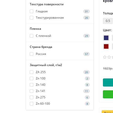
кровл
Текстура поверхности
Гладкая
31
Толщи
Текстурированная
26
0.5
Пленка
Цвет:
С пленкой
29
Страна бренда
Россия
57
Защитный слой, г/м2
1823р.
ZA 255
20
Zn 100
2
Zn 140
8
Zn 141
11
Zn 275
6
Zn 60-100
8
Ваша с