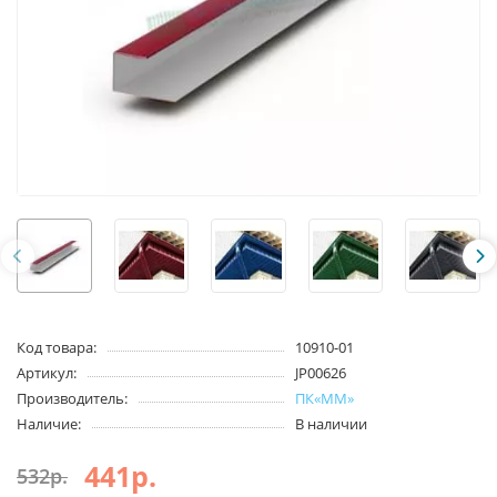
Код товара:
10910-01
Артикул:
JP00626
Производитель:
ПК«ММ»
Наличие:
В наличии
441р.
532р.