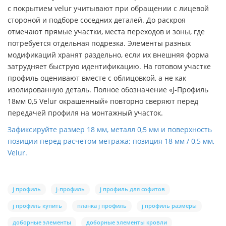
с покрытием velur учитывают при обращении с лицевой
стороной и подборе соседних деталей. До раскроя
отмечают прямые участки, места переходов и зоны, где
потребуется отдельная подрезка. Элементы разных
модификаций хранят раздельно, если их внешняя форма
затрудняет быструю идентификацию. На готовом участке
профиль оценивают вместе с облицовкой, а не как
изолированную деталь. Полное обозначение «J-Профиль
18мм 0,5 Velur окрашенный» повторно сверяют перед
передачей профиля на монтажный участок.
Зафиксируйте размер 18 мм, металл 0,5 мм и поверхность
позиции перед расчетом метража; позиция 18 мм / 0,5 мм,
Velur.
j профиль
j-профиль
j профиль для софитов
j профиль купить
планка j профиль
j профиль размеры
доборные элементы
доборные элементы кровли