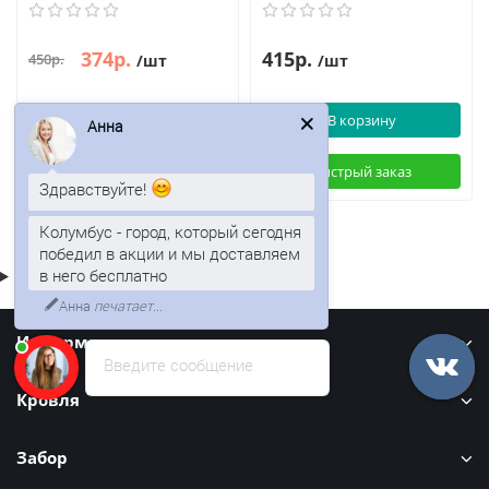
374р.
415р.
450р.
/шт
/шт
В корзину
В корзину
Анна
Быстрый заказ
Быстрый заказ
Здравствуйте!
Колумбус - город, который сегодня
победил в акции и мы доставляем
в него бесплатно
Анна
печатает...
Информация
Введите сообщение
Кровля
Забор