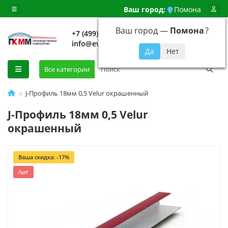
Ваш город:
Помона
Ваш город —
Помона
?
+7 (499) 648-92-94
info@evroshtaketnikmoskva.ru
0
Все категории
J-Профиль 18мм 0,5 Velur окрашенный
J-Профиль 18мм 0,5 Velur
окрашенный
Ваша скидка: -17%
/шт