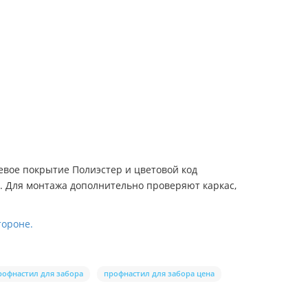
евое покрытие Полиэстер и цветовой код
и. Для монтажа дополнительно проверяют каркас,
тороне.
рофнастил для забора
профнастил для забора цена