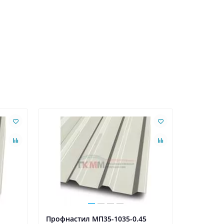
Ваша скидк
Профнастил МП35-1035-0.45
Профнаст