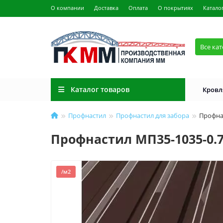
О компании
Доставка
Оплата
О покрытиях
Катало
Все ка
Каталог товаров
Кровл
Профнастил
Профнастил для забора
Профна
Профнастил МП35-1035-0.7
/м2