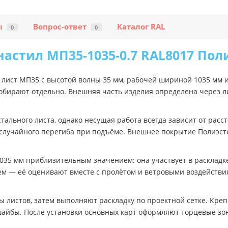
ы
Вопрос-ответ
Каталог RAL
0
0
астил МП35-1035-0.7 RAL8017 Пол
ист МП35 с высотой волны 35 мм, рабочей шириной 1035 мм и 
обирают отдельно. Внешняя часть изделия определена через л
ального листа, однако несущая работа всегда зависит от рас
ь случайного перегиба при подъёме. Внешнее покрытие Полиэсте
35 мм приблизительным значением: она участвует в раскладке
ем — её оценивают вместе с пролётом и ветровыми воздействи
 листов, затем выполняют раскладку по проектной сетке. Кре
г шайбы. После установки основных карт оформляют торцевые з