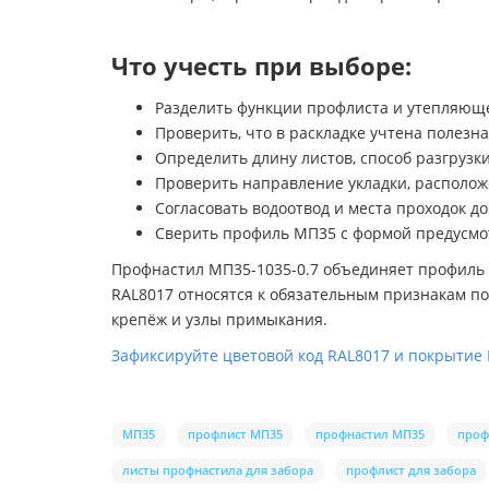
Что учесть при выборе:
Разделить функции профлиста и утепляюще
Проверить, что в раскладке учтена полезн
Определить длину листов, способ разгруз
Проверить направление укладки, располож
Согласовать водоотвод и места проходок до
Сверить профиль МП35 с формой предусмо
Профнастил МП35-1035-0.7 объединяет профиль в
RAL8017 относятся к обязательным признакам по
крепёж и узлы примыкания.
Зафиксируйте цветовой код RAL8017 и покрытие 
МП35
профлист МП35
профнастил МП35
проф
листы профнастила для забора
профлист для забора