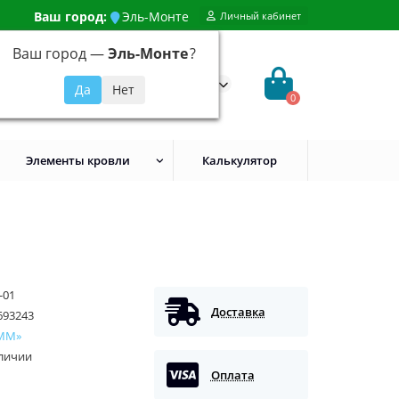
Ваш город:
Эль-Монте
Личный кабинет
Ваш город —
Эль-Монте
?
99) 648-92-94
@evroshtaketnikmoskva.ru
0
Элементы кровли
Калькулятор
-01
Доставка
693243
ММ»
аличии
Оплата