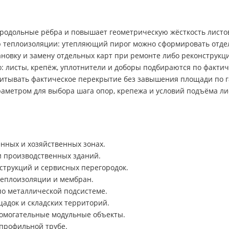
родольные рёбра и повышает геометрическую жёсткость листо
 теплоизоляции: утепляющий пирог можно сформировать отдел
новку и замену отдельных карт при ремонте либо реконструкц
: листы, крепёж, уплотнители и доборы подбираются по фактич
итывать фактическое перекрытие без завышения площади по га
аметром для выбора шага опор, крепежа и условий подъёма ли
нных и хозяйственных зонах.
и производственных зданий.
струкций и сервисных перегородок.
теплоизоляции и мембран.
о металлической подсистеме.
адок и складских территорий.
помогательные модульные объекты.
профильной трубе.