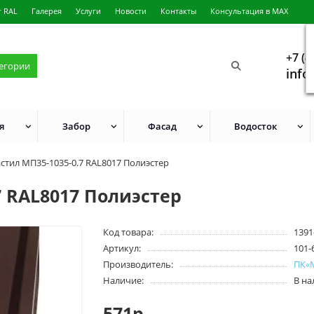
г RAL
Галерея
Услуги
Новости
Контакты
Консультация в MAX
+7 (4
тегории
info
я
Забор
Фасад
Водосток
стил МП35-1035-0.7 RAL8017 Полиэстер
 RAL8017 Полиэстер
Код товара:
1391
Артикул:
101-
Производитель:
ПК«
Наличие:
В н
571р.