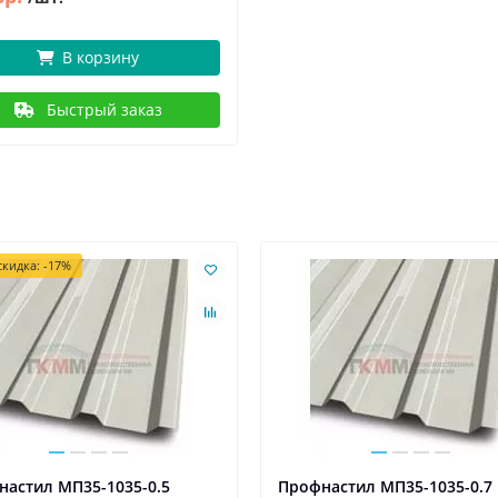
В корзину
Быстрый заказ
кидка: -17%
настил МП35-1035-0.5
Профнастил МП35-1035-0.7