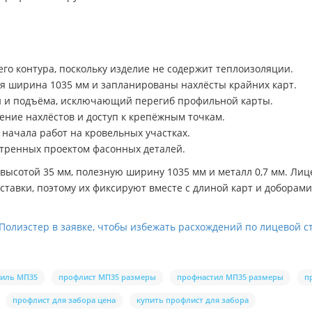
го контура, поскольку изделие не содержит теплоизоляции.
ая ширина 1035 мм и запланированы нахлёсты крайних карт.
ки и подъёма, исключающий перегиб профильной карты.
ение нахлёстов и доступ к крепёжным точкам.
 начала работ на кровельных участках.
тренных проектом фасонных деталей.
ысотой 35 мм, полезную ширину 1035 мм и металл 0,7 мм. Лиц
ставки, поэтому их фиксируют вместе с длиной карт и доборам
Полиэстер в заявке, чтобы избежать расхождений по лицевой с
иль МП35
профлист МП35 размеры
профнастил МП35 размеры
п
профлист для забора цена
купить профлист для забора