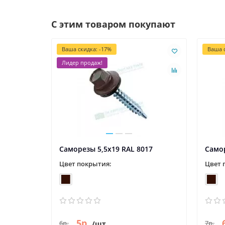
С этим товаром покупают
Ваша скидка: -17%
Ваша с
Лидер продаж!
Саморезы 5,5х19 RAL 8017
Самор
Цвет покрытия:
Цвет 
5р.
6р.
7р.
/шт.