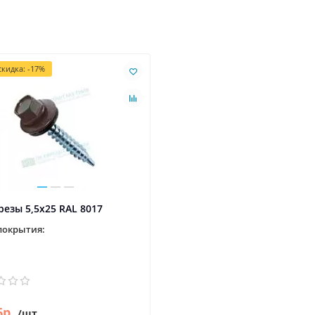
кидка: -17%
езы 5,5х25 RAL 8017
покрытия:
6р.
/шт.