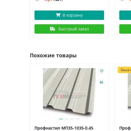
В корзину
Быстрый заказ
Похожие товары
Ваша с
0.7
Профнастил МП35-1035-0.45
Проф