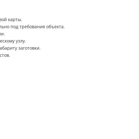
вой карты.
ьно под требования объекта.
ии.
ескому узлу.
бариту заготовки.
стов.