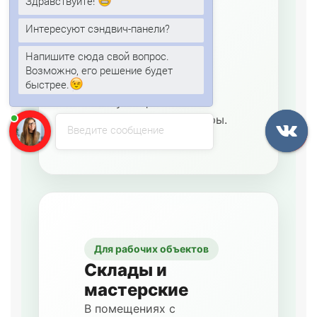
Здравствуйте!
потери тепла без
Интересуют сэндвич-панели?
массивной облицовки.
Подходящая толщина
Напишите сюда свой вопрос.
зависит от назначения
Возможно, его решение будет
комнаты, режима
быстрее.
эксплуатации и
требуемой температуры.
Введите сообщение
Для рабочих объектов
Склады и
мастерские
В помещениях с