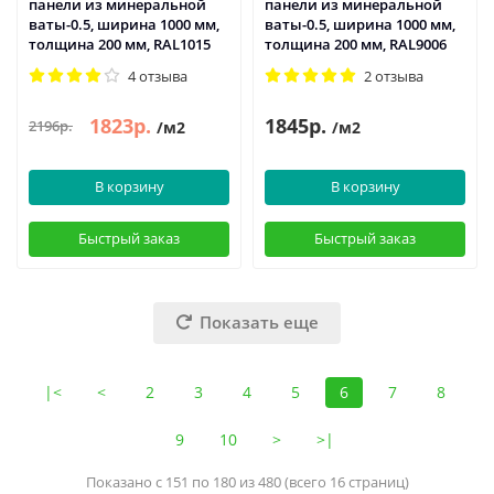
панели из минеральной
панели из минеральной
ваты-0.5, ширина 1000 мм,
ваты-0.5, ширина 1000 мм,
толщина 200 мм, RAL1015
толщина 200 мм, RAL9006
4 отзыва
2 отзыва
1823р.
1845р.
2196р.
/м2
/м2
В корзину
В корзину
Быстрый заказ
Быстрый заказ
Показать еще
|<
<
2
3
4
5
6
7
8
9
10
>
>|
Показано с 151 по 180 из 480 (всего 16 страниц)