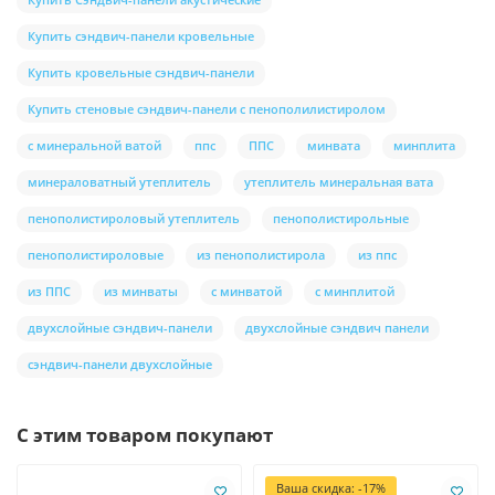
Купить сэндвич-панели кровельные
Купить кровельные сэндвич-панели
Купить стеновые сэндвич-панели с пенополилистиролом
с минеральной ватой
ппс
ППС
минвата
минплита
минераловатный утеплитель
утеплитель минеральная вата
пенополистироловый утеплитель
пенополистирольные
пенополистироловые
из пенополистирола
из ппс
из ППС
из минваты
с минватой
с минплитой
двухслойные сэндвич-панели
двухслойные сэндвич панели
сэндвич-панели двухслойные
С этим товаром покупают
Ваша скидка: -17%