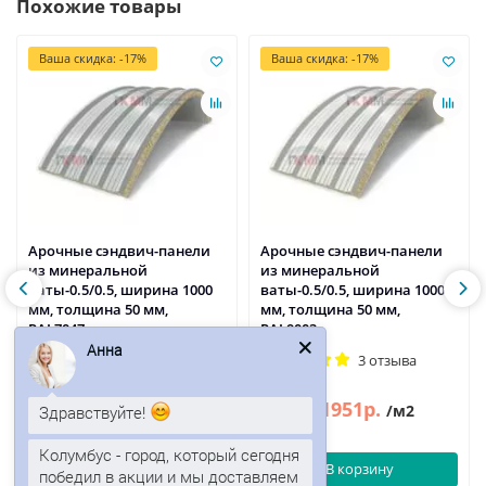
Похожие товары
Ваша скидка: -17%
Ваша скидка: -17%
Арочные сэндвич-панели
Арочные сэндвич-панели
из минеральной
из минеральной
ваты-0.5/0.5, ширина 1000
ваты-0.5/0.5, ширина 1000
мм, толщина 50 мм,
мм, толщина 50 мм,
RAL7047
RAL9003
Анна
2 отзыва
3 отзыва
1951р.
1951р.
2351р.
2351р.
/м2
/м2
Здравствуйте!
Колумбус - город, который сегодня
В корзину
В корзину
победил в акции и мы доставляем