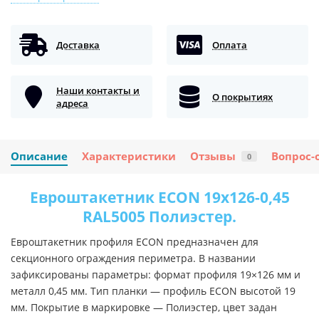
Доставка
Оплата
Наши контакты и
О покрытиях
адреса
Описание
Характеристики
Отзывы
Вопрос-
0
Евроштакетник ECON 19х126-0,45
RAL5005 Полиэстер.
Евроштакетник профиля ECON предназначен для
секционного ограждения периметра. В названии
зафиксированы параметры: формат профиля 19×126 мм и
металл 0,45 мм. Тип планки — профиль ECON высотой 19
мм. Покрытие в маркировке — Полиэстер, цвет задан