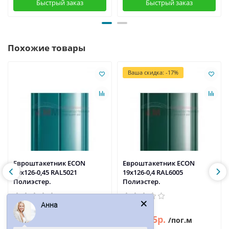
Быстрый заказ
Быстрый заказ
Похожие товары
Ваша скидка: -17%
Евроштакетник ECON
Евроштакетник ECON
19х126-0,45 RAL5021
19х126-0,4 RAL6005
Полиэстер.
Полиэстер.
Анна
102р.
95р.
114р.
/пог.м
/пог.м