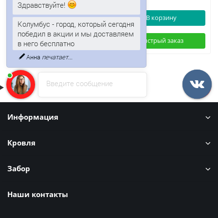
Здравствуйте!
В корзину
В корзину
Колумбус - город, который сегодня
победил в акции и мы доставляем
Быстрый заказ
Быстрый заказ
в него бесплатно
Анна
печатает...
Введите сообщение
Информация
Кровля
Забор
Наши контакты