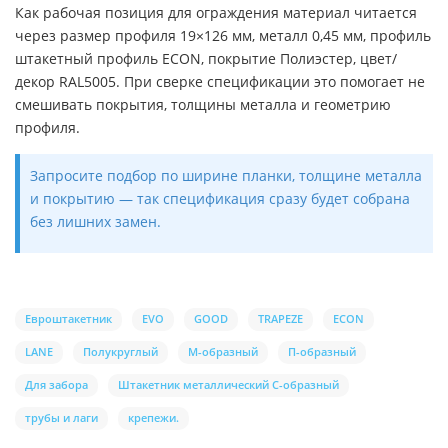
Как рабочая позиция для ограждения материал читается
через размер профиля 19×126 мм, металл 0,45 мм, профиль
штакетный профиль ECON, покрытие Полиэстер, цвет/
декор RAL5005. При сверке спецификации это помогает не
смешивать покрытия, толщины металла и геометрию
профиля.
Запросите подбор по ширине планки, толщине металла
и покрытию — так спецификация сразу будет собрана
без лишних замен.
Евроштакетник
EVO
GOOD
TRAPEZE
ECON
LANE
Полукруглый
М-образный
П-образный
Для забора
Штакетник металлический С-образный
трубы и лаги
крепежи.