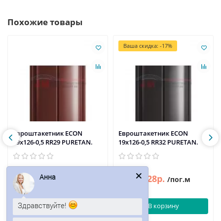
Похожие товары
Ваша скидка: -17%
Евроштакетник ECON
Евроштакетник ECON
19х126-0,5 RR29 PURETAN.
19х126-0,5 RR32 PURETAN.
Анна
131р.
128р.
155р.
/пог.м
/пог.м
Здравствуйте!
В корзину
В корзину