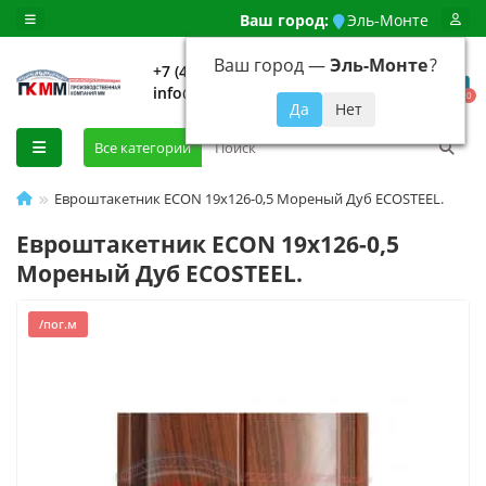
Ваш город:
Эль-Монте
Ваш город —
Эль-Монте
?
+7 (499) 648-92-94
info@evroshtaketnikmoskva.ru
0
Все категории
Евроштакетник ECON 19х126-0,5 Мореный Дуб ECOSTEEL.
Евроштакетник ECON 19х126-0,5
Мореный Дуб ECOSTEEL.
/пог.м