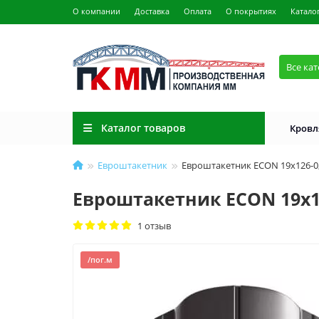
О компании
Доставка
Оплата
О покрытиях
Катало
Все ка
Каталог товаров
Кровл
Евроштакетник
Евроштакетник ECON 19х126-0,5
Евроштакетник ECON 19х126
1 отзыв
/пог.м