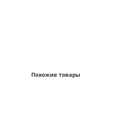
6135р.
Похожие товары
Лидер продаж!
/пог.м