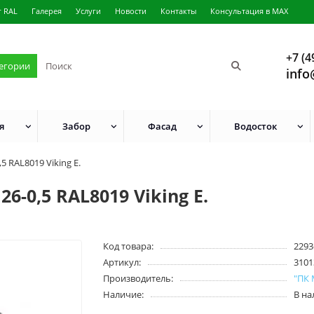
г RAL
Галерея
Услуги
Новости
Контакты
Консультация в MAX
+7 (4
тегории
info
я
Забор
Фасад
Водосток
 RAL8019 Viking E.
-0,5 RAL8019 Viking E.
Код товара:
2293
Артикул:
3101
Производитель:
"ПК
Наличие:
В н