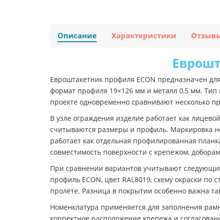
Описание
Характеристики
Отзыв
Еврошта
Евроштакетник профиля ECON предназначен для
формат профиля 19×126 мм и металл 0,5 мм. Тип 
проекте одновременно сравнивают несколько п
В узле ограждения изделие работает как лицево
считываются размеры и профиль. Маркировка не
работает как отдельная профилированная планка
совместимость поверхности с крепежом, доборам
При сравнении вариантов учитывают следующий 
профиль ECON, цвет RAL8019, схему окраски по 
пролёте. Разница в покрытии особенно важна та
Номенклатура применяется для заполнения рамн
корректное расположение крепежа и согласован