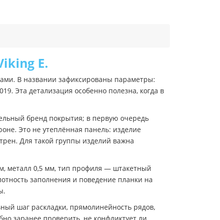
iking E.
ами. В названии зафиксированы параметры:
19. Эта детализация особенно полезна, когда в
дельный бренд покрытия; в первую очередь
оне. Это не утеплённая панель: изделие
трен. Для такой группы изделий важна
, металл 0,5 мм, тип профиля — штакетный
плотность заполнения и поведение планки на
ы.
ный шаг раскладки, прямолинейность рядов,
но заранее проверить, не конфликтует ли