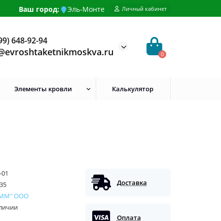
Ваш город:
Эль-Монте
Личный кабинет
99) 648-92-94
@evroshtaketnikmoskva.ru
0
Элементы кровли
Калькулятор
-01
Доставка
35
 ММ" ООО
аличии
Оплата