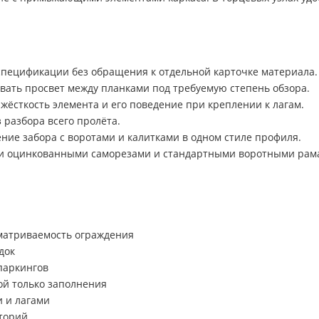
пецификации без обращения к отдельной карточке материала.
вать просвет между планками под требуемую степень обзора.
жёсткость элемента и его поведение при креплении к лагам.
 разбора всего пролёта.
ние забора с воротами и калитками в одном стиле профиля.
ми оцинкованными саморезами и стандартными воротными рам
сматриваемость ограждения
док
паркингов
ой только заполнения
и и лагами
торий