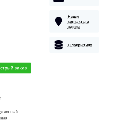
Наши
контакты и
адреса
О покрытиях
стрый заказ
 4
ругленный
овая