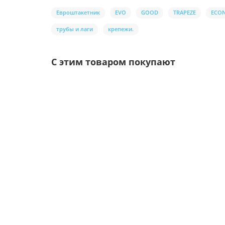
Евроштакетник
EVO
GOOD
TRAPEZE
ECO
трубы и лаги
крепежи.
С этим товаром покупают
Ваша скидка: -17%
/шт.
Саморезы 4,8х70 RAL 8017
Цвет покрытия: