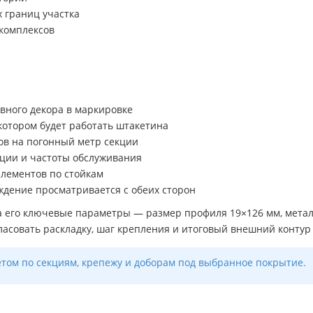
х границ участка
комплексов
ивного декора в маркировке
котором будет работать штакетина
ов на погонный метр секции
яции и частоты обслуживания
элементов по стойкам
ждение просматривается с обеих сторон
а его ключевые параметры — размер профиля 19×126 мм, метал
гласовать раскладку, шаг крепления и итоговый внешний контур
ётом по секциям, крепежу и доборам под выбранное покрытие.