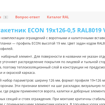
ы
Вопрос-ответ
Каталог RAL
1
кетник ECON 19х126-0,5 RAL8019 V
 комплектации ограждений с воротными и калиточными вставк
планки — профиль ECON высотой 19 мм. Цвет задан кодом RAL80
рофилей.
й наборный элемент. Для поверхности в названии не указан от
 уточняет распределение покрытия по лицевой и тыльной стор
, поэтому теплоизоляционный слой в конструкции не предусмо
и и окраской каркаса.
набор параметров: ширину 126 мм, формат профиля 19×126 мм
сторонам. Эти признаки влияют на шаг раскладки, визуальную 
м, где рядом применяются ворота, калитки и доборные элемент
ых секций и стоек ограждения. При монтаже критичны стабиль
ие с примыкающими элементами каркаса. В торцевых узлах удоб