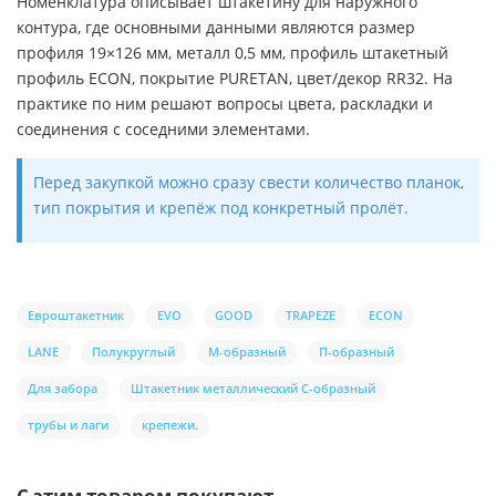
Номенклатура описывает штакетину для наружного
контура, где основными данными являются размер
профиля 19×126 мм, металл 0,5 мм, профиль штакетный
профиль ECON, покрытие PURETAN, цвет/декор RR32. На
практике по ним решают вопросы цвета, раскладки и
соединения с соседними элементами.
Перед закупкой можно сразу свести количество планок,
тип покрытия и крепёж под конкретный пролёт.
Евроштакетник
EVO
GOOD
TRAPEZE
ECON
LANE
Полукруглый
М-образный
П-образный
Для забора
Штакетник металлический С-образный
трубы и лаги
крепежи.
С этим товаром покупают