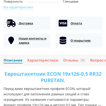
Поверхность
Глянцевая
Все характеристики
Доставка
Оплата
Наши контакты и
О покрытиях
адреса
Описание
Характеристики
Отзывы
Вопрос-
1
Евроштакетник ECON 19х126-0,5 RR32
PURETAN.
Перед вами евроштакетник профиля ECON, который
используют для заполнения рамных секций и стоек
ограждения. Из названия считываются параметры:
формат профиля 19×126 мм и металл 0,5 мм. Тип планки —