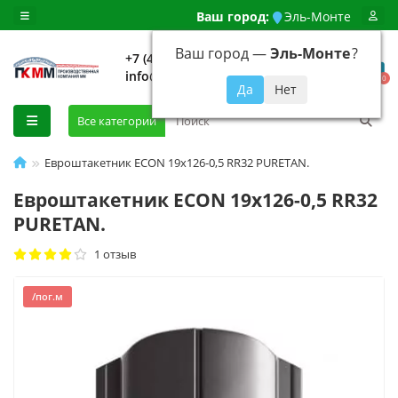
Ваш город:
Эль-Монте
Ваш город —
Эль-Монте
?
+7 (499) 648-92-94
info@evroshtaketnikmoskva.ru
0
Все категории
Евроштакетник ECON 19х126-0,5 RR32 PURETAN.
Евроштакетник ECON 19х126-0,5 RR32
PURETAN.
1 отзыв
/пог.м