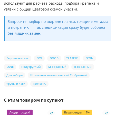
используют для расчёта расхода, подбора крепежа и
увязки с общей цветовой схемой участка.
Запросите подбор по ширине планки, толщине металла
и покрытию — так спецификация сразу будет собрана
без лишних замен.
Евроштакетник
EVO
GOOD
TRAPEZE
ECON
LANE
Полукруглый
М-образный
П-образный
Для забора
Штакетник металлический С-образный
трубы и лаги
крепежи.
С этим товаром покупают
Лидер продаж!
Ваша скидка: -17%