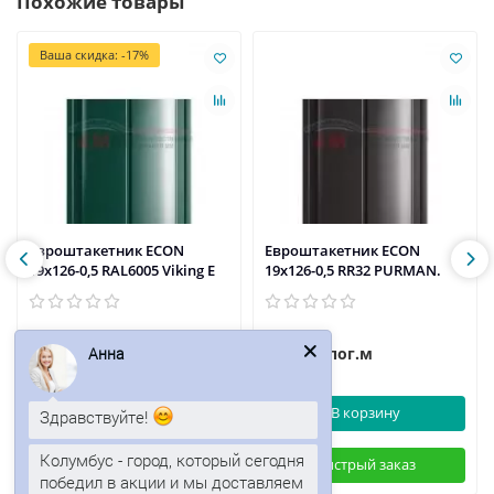
Похожие товары
Ваша скидка: -17%
Евроштакетник ECON
Евроштакетник ECON
19х126-0,5 RAL6005 Viking E
19х126-0,5 RR32 PURMAN.
129р.
151р.
156р.
/пог.м
/пог.м
Анна
В корзину
В корзину
Здравствуйте!
Колумбус - город, который сегодня
Быстрый заказ
Быстрый заказ
победил в акции и мы доставляем