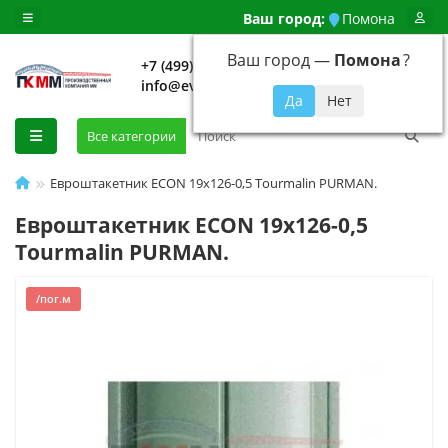
Ваш город:
Помона
Ваш город —
Помона
?
+7 (499) 648-92-94
info@evroshtaketnikmoskva.ru
0
Все категории
Евроштакетник ECON 19х126-0,5 Tourmalin PURMAN.
Евроштакетник ECON 19х126-0,5
Tourmalin PURMAN.
/пог.м