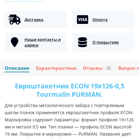
Доставка
Оплата
Наши контакты и
О покрытиях
адреса
Описание
Характеристики
Отзывы
Вопрос-
0
Евроштакетник ECON 19х126-0,5
Tourmalin PURMAN.
Для устройства металлического забора с повторяемым
шагом планок применяется евроштакетник профиля ECON.
Маркировка содержит параметры: формат профиля 19×126
мм и металл 0,5 мм. Тип планки — профиль ECON высотой
19 мм. Покрытие в маркировке — PURMAN. Название даёт