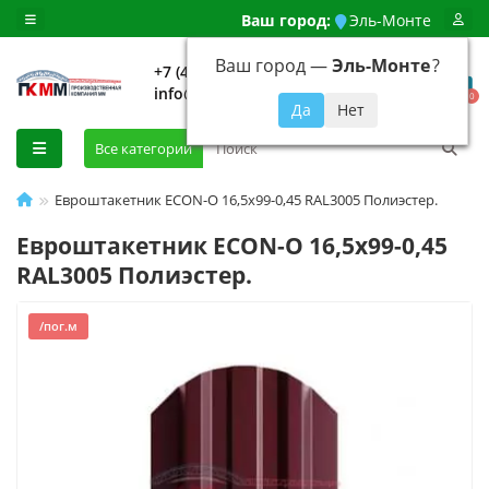
Ваш город:
Эль-Монте
Ваш город —
Эль-Монте
?
+7 (499) 648-92-94
info@evroshtaketnikmoskva.ru
0
Все категории
Евроштакетник ECON-O 16,5х99-0,45 RAL3005 Полиэстер.
Евроштакетник ECON-O 16,5х99-0,45
RAL3005 Полиэстер.
/пог.м