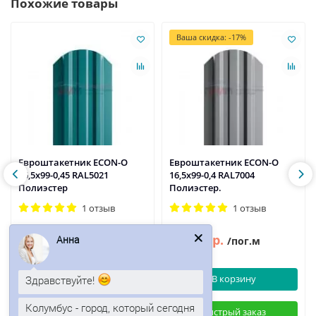
Похожие товары
Ваша скидка: -17%
Евроштакетник ECON-O
Евроштакетник ECON-O
16,5х99-0,45 RAL5021
16,5х99-0,4 RAL7004
Полиэстер
Полиэстер.
1 отзыв
1 отзыв
75р.
69р.
Анна
83р.
/пог.м
/пог.м
Здравствуйте!
В корзину
В корзину
Колумбус - город, который сегодня
Быстрый заказ
Быстрый заказ