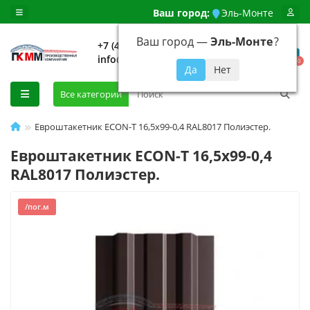
Ваш город:
Эль-Монте
Ваш город —
Эль-Монте
?
+7 (499) 648-92-94
info@evroshtaketnikmoskva.ru
0
Все категории
Евроштакетник ECON-T 16,5х99-0,4 RAL8017 Полиэстер.
Евроштакетник ECON-T 16,5х99-0,4
RAL8017 Полиэстер.
/пог.м