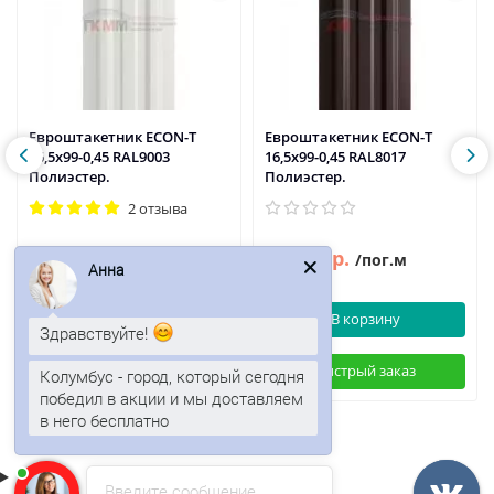
Евроштакетник ECON-T
Евроштакетник ECON-T
16,5х99-0,45 RAL9003
16,5х99-0,45 RAL8017
Полиэстер.
Полиэстер.
2 отзыва
72р.
69р.
83р.
/пог.м
/пог.м
Анна
В корзину
В корзину
Здравствуйте!
Быстрый заказ
Быстрый заказ
Колумбус - город, который сегодня
победил в акции и мы доставляем
в него бесплатно
Введите сообщение