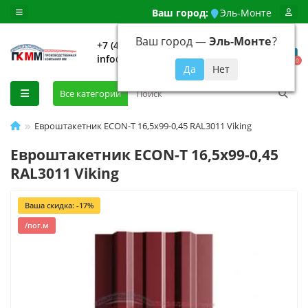
Ваш город:
Эль-Монте
Ваш город —
Эль-Монте
?
+7 (499) 648-92-94
info@evroshtaketnikmoskva.ru
0
Все категории
Евроштакетник ECON-T 16,5х99-0,45 RAL3011 Viking
Евроштакетник ECON-T 16,5х99-0,45
RAL3011 Viking
Ваша скидка: -17%
/пог.м