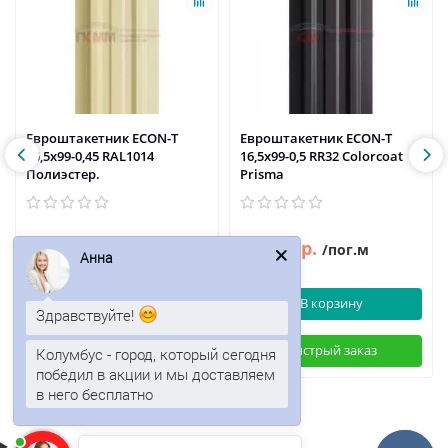
Евроштакетник ECON-T
Евроштакетник ECON-T
16,5х99-0,45 RAL1014
16,5х99-0,5 RR32 Colorcoat
Полиэстер.
Prisma
74р.
79р.
95р.
/пог.м
/пог.м
Анна
В корзину
В корзину
Здравствуйте!
Быстрый заказ
Быстрый заказ
Колумбус - город, который сегодня
победил в акции и мы доставляем
в него бесплатно