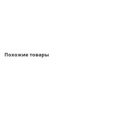
6135р.
В корзину
Быстрый заказ
Похожие товары
Ваша скидка: -17%
/пог.м
Евроштакетник ECON-T 16,5х99-0,5 Galmei PURMAN