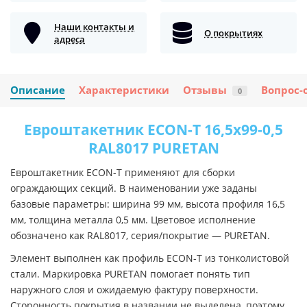
Наши контакты и
О покрытиях
адреса
Описание
Характеристики
Отзывы
Вопрос-
0
Евроштакетник ECON-T 16,5х99-0,5
RAL8017 PURETAN
Евроштакетник ECON-T применяют для сборки
ограждающих секций. В наименовании уже заданы
базовые параметры: ширина 99 мм, высота профиля 16,5
мм, толщина металла 0,5 мм. Цветовое исполнение
обозначено как RAL8017, серия/покрытие — PURETAN.
Элемент выполнен как профиль ECON-T из тонколистовой
стали. Маркировка PURETAN помогает понять тип
наружного слоя и ожидаемую фактуру поверхности.
Сторонность покрытия в названии не выделена, поэтому