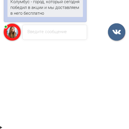
Колумбус - город, который сегодня
/пог.м
победил в акции и мы доставляем
в него бесплатно
Введите сообщение
Евроштакетник ECON-T 16,5х99-0,5 RAL8017 Viking E
105р.
В корзину
Быстрый заказ