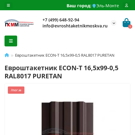
Ваш город:
Эль-Монте
+7 (499) 648-92-94
info@evroshtaketnikmoskva.ru
0
Евроштакетник ECON-T 16,5х99-0,5 RAL8017 PURETAN
Евроштакетник ECON-T 16,5х99-0,5
RAL8017 PURETAN
/пог.м