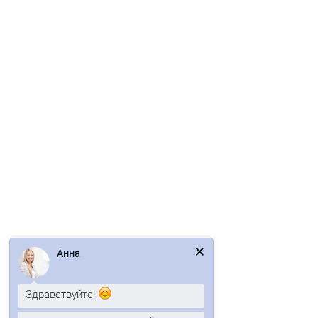
Ваша скидка: -17%
/пог.м
Евроштакетник ECON-T 16,5х99-0,5 RAL6005 Viking E
102р.
123р.
В корзину
Анна
Быстрый заказ
Здравствуйте!