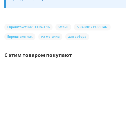
Евроштакетник ECON-T 16
5х99-0
5 RAL8017 PURETAN
Евроштакетник
из металла
для забора
С этим товаром покупают
Ваша скидка: -17%
/шт.
Саморезы 4,8х70 RAL 8017