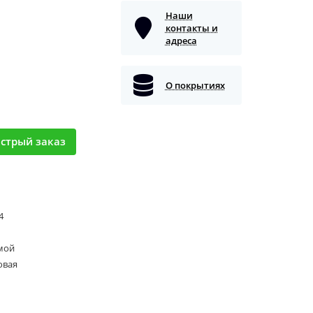
Наши
контакты и
адреса
О покрытиях
стрый заказ
 4
мой
овая