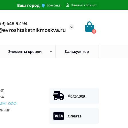
Ваш город:
Помона
Личный кабинет
99) 648-92-94
@evroshtaketnikmoskva.ru
0
Элементы кровли
Калькулятор
-01
Доставка
54
 ММ" ООО
аличии
Оплата