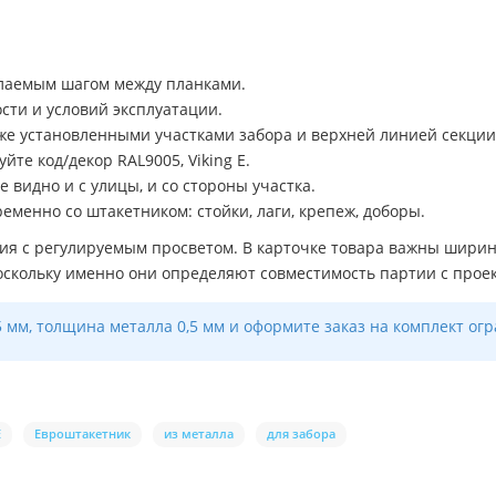
елаемым шагом между планками.
ости и условий эксплуатации.
же установленными участками забора и верхней линией секции
йте код/декор RAL9005, Viking E.
 видно и с улицы, и со стороны участка.
менно со штакетником: стойки, лаги, крепеж, доборы.
ия с регулируемым просветом. В карточке товара важны ширина
 поскольку именно они определяют совместимость партии с прое
 мм, толщина металла 0,5 мм и оформите заказ на комплект огра
E
Евроштакетник
из металла
для забора