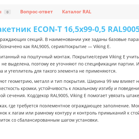
ы
Вопрос-ответ
Каталог RAL
0
кетник ECON-T 16,5х99-0,5 RAL9005 
раждающих секций. В наименовании уже заданы базовые парам
означено как RAL9005, серия/покрытие — Viking E.
читанный на поштучный монтаж. Покрытие/серия Viking E учит
 не выделена, поэтому ее уточняют по спецификации партии. 
 и утеплитель для такого элемента не применяются.
ют геометрию, металл и тип покрытия. Ширина 99 мм влияет н
есткость кромки, устойчивость к локальному изгибу и поведен
ой сечения. Код/декор RAL9005, Viking E помогает увязать шт
тках, где требуется поэлементное ограждающее заполнение. Мо
ок к лагам или рамному контуру и контроль примыканий к стой
алиток со сбалансированным шагом установки.