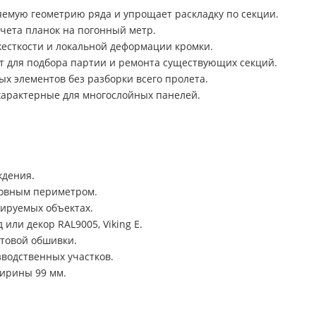
емую геометрию ряда и упрощает раскладку по секции.
чета планок на погонный метр.
жесткости и локальной деформации кромки.
уют для подбора партии и ремонта существующих секций.
х элементов без разборки всего пролета.
характерные для многослойных панелей.
ждения.
новным периметром.
тируемых объектах.
или декор RAL9005, Viking E.
товой обшивки.
зводственных участков.
ширины 99 мм.