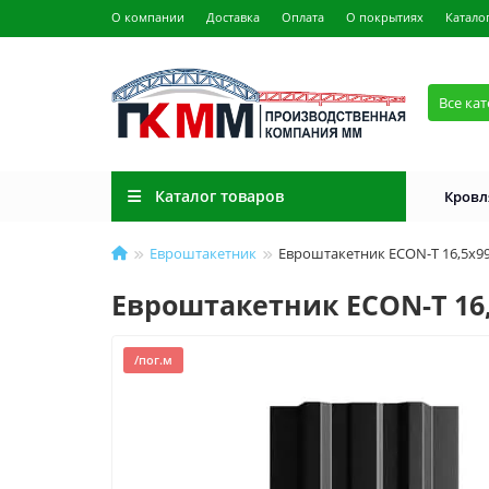
О компании
Доставка
Оплата
О покрытиях
Катало
Все ка
Каталог товаров
Кровл
Евроштакетник
Евроштакетник ECON-T 16,5х99-
Евроштакетник ECON-T 16,5
/пог.м