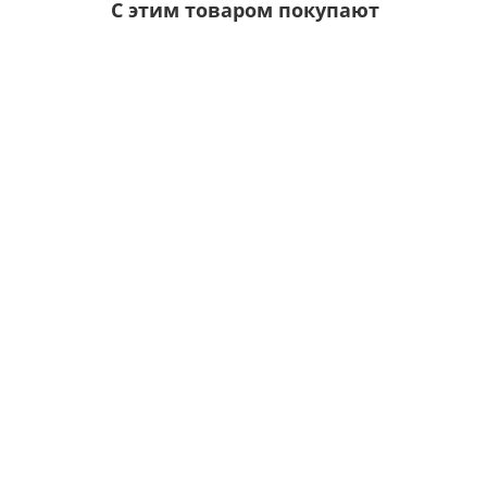
С этим товаром покупают
Ваша скидка: -17%
/шт.
Саморезы 4,8х35 RAL 9005
Цвет покрытия:
6р.
7р.