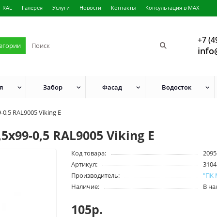
г RAL
Галерея
Услуги
Новости
Контакты
Консультация в MAX
+7 (4
тегории
info
я
Забор
Фасад
Водосток
0,5 RAL9005 Viking E
х99-0,5 RAL9005 Viking E
Код товара:
2095
Артикул:
3104
Производитель:
"ПК
Наличие:
В н
105р.