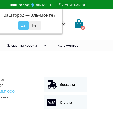
Ваш город:
Эль-Монте
Личный кабинет
Ваш город —
Эль-Монте
?
99) 648-92-94
@evroshtaketnikmoskva.ru
0
Элементы кровли
Калькулятор
-01
Доставка
22
 ММ" ООО
аличии
Оплата