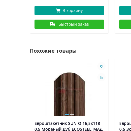
В корзину
Быстрый заказ
Похожие товары
6,5х118-
Евроштакетник SUN-O 16,5х118-
Еврош
0,5 Мореный Дуб ECOSTEEL_МАД
0,5 З