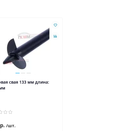
вая свая 133 мм длина:
 мм
р.
/шт.