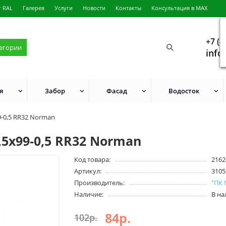
г RAL
Галерея
Услуги
Новости
Контакты
Консультация в MAX
+7 (4
тегории
info
я
Забор
Фасад
Водосток
-0,5 RR32 Norman
5х99-0,5 RR32 Norman
Код товара:
2162
Артикул:
3105
Производитель:
"ПК
Наличие:
В н
84р.
102р.