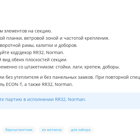
ом элементов на секцию.
ой планки, ветровой зоной и частотой крепления.
оротной рамы, калитки и доборов.
уйте код/декор RR32, Norman.
 вид обеих плоскостей секции.
менно со штакетником: стойки, лаги, крепеж, доборы.
и без утеплителя и без панельных замков. При повторной сп
ль ECON-T, а также RR32, Norman.
те партию в исполнении RR32, Norman.
Евроштакетник
из металла
для забора