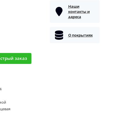
Наши
контакты и
адреса
О покрытиях
стрый заказ
 4
мой
нцевая