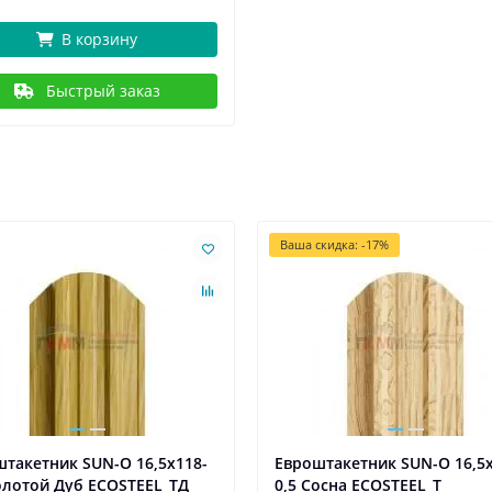
В корзину
Быстрый заказ
Ваша скидка: -17%
такетник SUN-O 16,5х118-
Евроштакетник SUN-O 16,5х
олотой Дуб ECOSTEEL_ТД
0,5 Сосна ECOSTEEL_Т