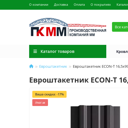
О компании
Доставка
Оплата
О покрытиях
Катало
Все ка
Каталог товаров
Кровл
Евроштакетник
Евроштакетник ECON-T 16,5х99
Евроштакетник ECON-T 16,
Ваша скидка: -17%
/пог.м