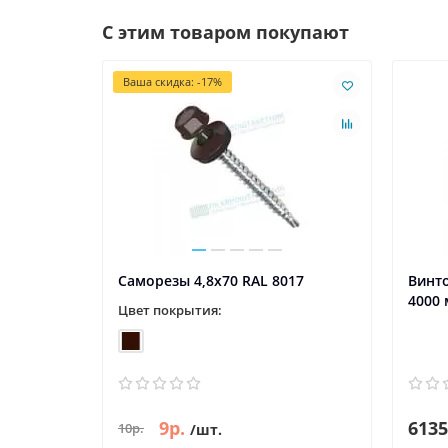
С этим товаром покупают
Ваша скидка: -17%
Саморезы 4,8х70 RAL 8017
Винто
4000
Цвет покрытия:
9р.
6135
10р.
/шт.