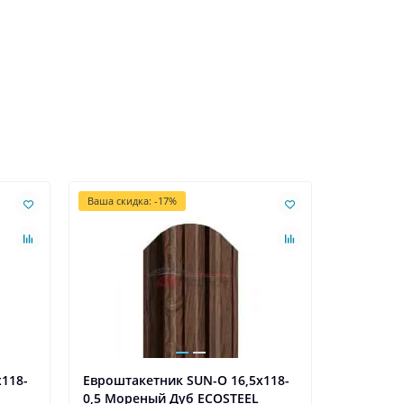
Ваша скидка: -17%
Лидер про
118-
Евроштакетник SUN-O 16,5х118-
Евроштак
0,5 Мореный Дуб ECOSTEEL
0,5 Мор