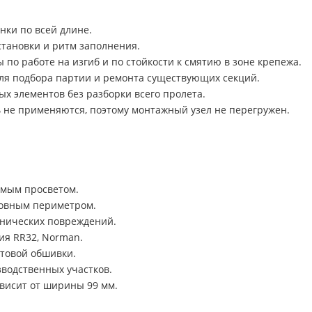
нки по всей длине.
становки и ритм заполнения.
 по работе на изгиб и по стойкости к смятию в зоне крепежа.
для подбора партии и ремонта существующих секций.
х элементов без разборки всего пролета.
 не применяются, поэтому монтажный узел не перегружен.
емым просветом.
новным периметром.
анических повреждений.
ия RR32, Norman.
товой обшивки.
зводственных участков.
ависит от ширины 99 мм.