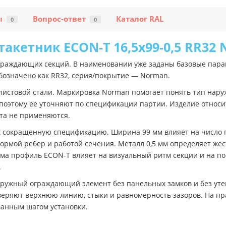
ы
Вопрос-ответ
Каталог RAL
0
0
акетник ECON-T 16,5х99-0,5 RR32
раждающих секций. В наименовании уже заданы базовые парам
бозначено как RR32, серия/покрытие — Norman.
листовой стали. Маркировка Norman помогает понять тип нару
 поэтому ее уточняют по спецификации партии. Изделие относ
нта не применяются.
к сокращенную спецификацию. Ширина 99 мм влияет на число 
ормой ребер и работой сечения. Металл 0,5 мм определяет жест
рма профиль ECON-T влияет на визуальный ритм секции и на п
.
наружный ограждающий элемент без панельных замков и без ут
еряют верхнюю линию, стыки и равномерность зазоров. На пра
ованным шагом установки.