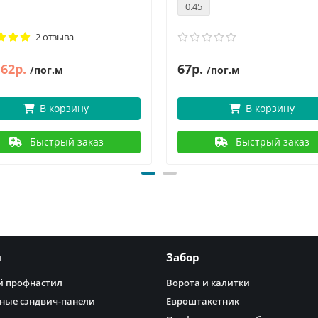
0.45
2 отзыва
62р.
67р.
/пог.м
/пог.м
В корзину
В корзину
Быстрый заказ
Быстрый заказ
я
Забор
 профнастил
Ворота и калитки
ные сэндвич-панели
Евроштакетник