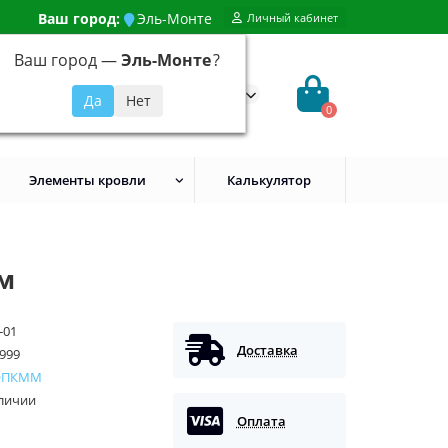
Ваш город:
Эль-Монте
Личный кабинет
Ваш город —
Эль-Монте
?
99) 648-92-94
@evroshtaketnikmoskva.ru
0
Элементы кровли
Калькулятор
мм
-01
Доставка
999
ОПКММ
аличии
Оплата