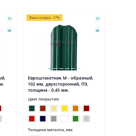
Ваша скидка: -17%
Ваша скидк
ый,
Евроштакетник М - образный,
Евроштак
м.
102 мм, двухсторонний, ПЭ,
102 мм, 
толщина - 0,45 мм.
Цвет покрытия:
Цвет пок
Толщина металла, мм:
Толщина 