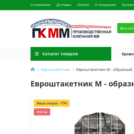
О компании
Доставка
Оплата
О покрытиях
Катало
Все ка
Каталог товаров
Кровл
Евроштакетник
Евроштакетник М - образный, 
Евроштакетник М - образн
Ваша скидка: -17%
/пог.м