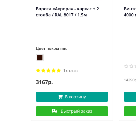
Ворота «Аврора» - каркас + 2
Винто
столба / RAL 8017 / 1.5м
4000
Цвет покрытия:
1 отзыв
14290
3167р.
В корзину
Быстрый заказ