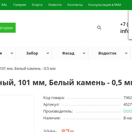
г RAL
Галерея
Услуги
Новости
Контакты
Консультация в MAX
+7 (4
тегории
info
я
Забор
Фасад
Водосток
101 мм, Белый камень - 0,5 мм
ый, 101 мм, Белый камень - 0,5 
Код товара:
7362
Артикул:
4527
Производитель:
ОО
Наличие:
В н
87р.
104р.