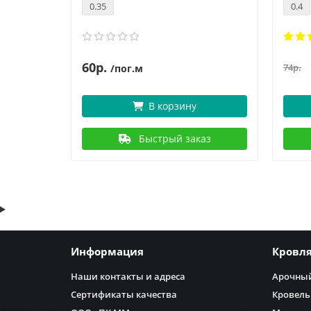
0.35
0.4
60р.
74р.
/пог.м
В корзину
аз
Быстрый заказ
Информация
Кровл
Наши контакты и адреса
Арочный
Сертификаты качества
Кровель