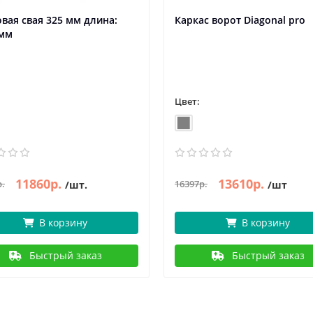
вая свая 325 мм длина:
Каркас ворот Diagonal pro
 мм
Цвет:
11860р.
13610р.
р.
16397р.
/шт.
/шт
В корзину
В корзину
Быстрый заказ
Быстрый заказ