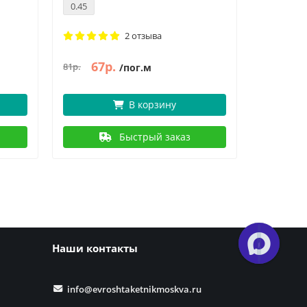
0.45
0.45
2 отзыва
67р.
78
81р.
94р.
/пог.м
В корзину
Быстрый заказ
Наши контакты
info@evroshtaketnikmoskva.ru