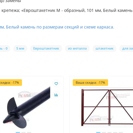
 до замены
репежа; «Евроштакетник М - образный, 101 мм, Белый камень -
мм, Белый камень по размерам секций и схеме каркаса.
ь - 0
5 мм
Евроштакетник
из металла
штакетник
для з
кидка: -17%
Ваша скидка: -17%