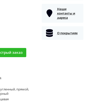
Наши
контакты и
адреса
О покрытиях
стрый заказ
 4
угленный, прямой,
урный
нцевая