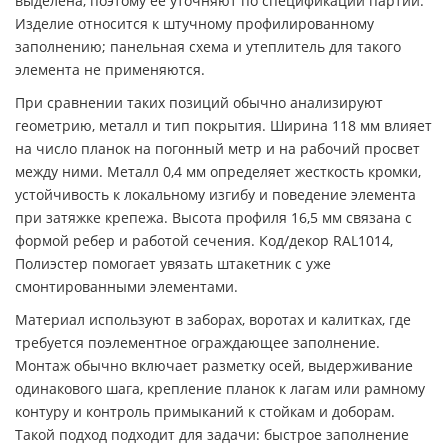
выделена, поэтому ее уточняют по спецификации партии.
Изделие относится к штучному профилированному
заполнению; панельная схема и утеплитель для такого
элемента не применяются.
При сравнении таких позиций обычно анализируют
геометрию, металл и тип покрытия. Ширина 118 мм влияет
на число планок на погонный метр и на рабочий просвет
между ними. Металл 0,4 мм определяет жесткость кромки,
устойчивость к локальному изгибу и поведение элемента
при затяжке крепежа. Высота профиля 16,5 мм связана с
формой ребер и работой сечения. Код/декор RAL1014,
Полиэстер помогает увязать штакетник с уже
смонтированными элементами.
Материал используют в заборах, воротах и калитках, где
требуется поэлементное ограждающее заполнение.
Монтаж обычно включает разметку осей, выдерживание
одинакового шага, крепление планок к лагам или рамному
контуру и контроль примыканий к стойкам и доборам.
Такой подход подходит для задачи: быстрое заполнение