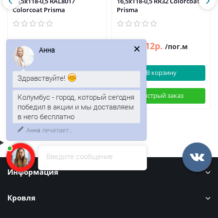
16,5х118-0,5 RAL8017
16,5х118-0,5 RR32 Colorcoat
Colorcoat Prisma
Prisma
115р.
112р.
135р.
/пог.м
/пог.м
Анна
В корзину
В корзину
Здравствуйте!
Быстрый заказ
Быстрый заказ
Колумбус - город, который сегодня
победил в акции и мы доставляем
в него бесплатно
Введите сообщение
Информация
Кровля