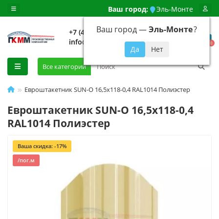
Ваш город:
Эль-Монте
Ваш город —
Эль-Монте
?
+7 (499) 648-92-94
info@evroshtaketnikmoskva.ru
0
Все категории
Евроштакетник SUN-O 16,5х118-0,4 RAL1014 Полиэстер
Евроштакетник SUN-O 16,5х118-0,4
RAL1014 Полиэстер
Ваша скидка: -17%
/пог.м