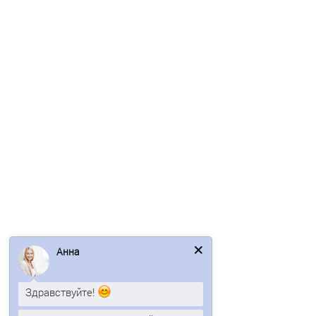
Ваша скидка: -17%
/пог.м
Евроштакетник SUN-O 16,5х118-0,5 RAL8004 Viking E
124р.
149р.
В корзину
Анна
Быстрый заказ
Здравствуйте!