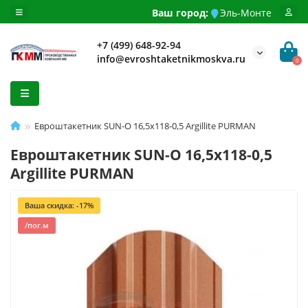
Ваш город:
Эль-Монте
+7 (499) 648-92-94
info@evroshtaketnikmoskva.ru
0
Евроштакетник SUN-O 16,5х118-0,5 Argillite PURMAN
Евроштакетник SUN-O 16,5х118-0,5
Argillite PURMAN
Ваша скидка: -17%
/пог.м