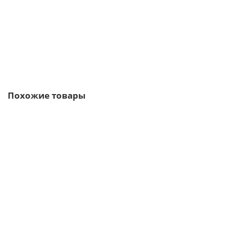
6014р.
В корзину
Быстрый заказ
Похожие товары
/пог.м
Евроштакетник SUN-O 16,5х118-0,5 RAL3005 Viking E