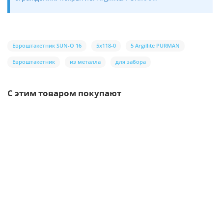
Евроштакетник SUN-O 16
5х118-0
5 Argillite PURMAN
Евроштакетник
из металла
для забора
С этим товаром покупают
Ваша скидка: -17%
/шт.
Саморезы 4,8х70 RAL 8004