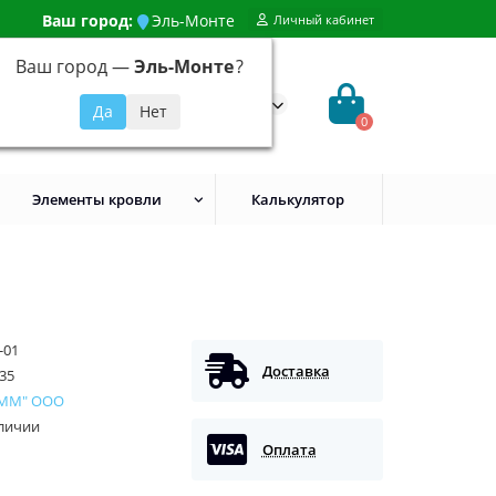
Ваш город:
Эль-Монте
Личный кабинет
Ваш город —
Эль-Монте
?
99) 648-92-94
@evroshtaketnikmoskva.ru
0
Элементы кровли
Калькулятор
-01
Доставка
35
 ММ" ООО
аличии
Оплата