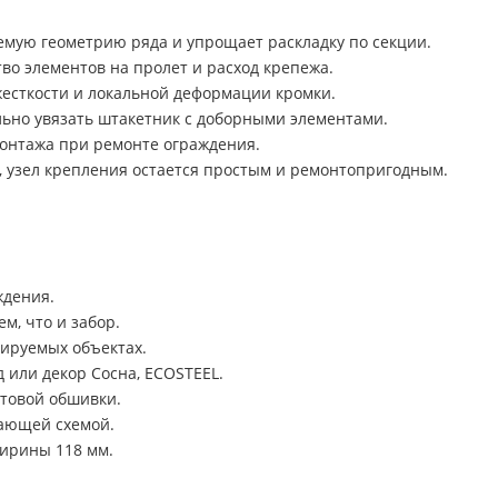
мую геометрию ряда и упрощает раскладку по секции.
во элементов на пролет и расход крепежа.
жесткости и локальной деформации кромки.
ьно увязать штакетник с доборными элементами.
онтажа при ремонте ограждения.
ю, узел крепления остается простым и ремонтопригодным.
ждения.
м, что и забор.
тируемых объектах.
д или декор Сосна, ECOSTEEL.
товой обшивки.
дающей схемой.
ширины 118 мм.