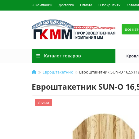
О компании
Доставка
Оплата
О покрытиях
Катало
Все ка
Каталог товаров
Кровл
Евроштакетник
Евроштакетник SUN-O 16,5х118
Евроштакетник SUN-O 16,5
/пог.м