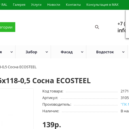
г RAL
Галерея
Услуги
Новости
Контакты
Консультация в MAX
+7 (4
тегории
info
я
Забор
Фасад
Водосток
-0,5 Сосна ECOSTEEL
х118-0,5 Сосна ECOSTEEL
Код товара:
2171
Артикул:
3105
Производитель:
"ПК
Наличие:
В н
139р.