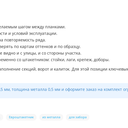
желаемым шагом между планками.
ости и условий эксплуатации.
а повторяемость ряда.
верять по картам оттенков и по образцу.
 видно и с улицы, и со стороны участка.
менно со штакетником: стойки, лаги, крепеж, доборы.
полнение секций, ворот и калиток. Для этой позиции ключевым
5 мм, толщина металла 0,5 мм и оформите заказ на комплект ог
L
Евроштакетник
из металла
для забора