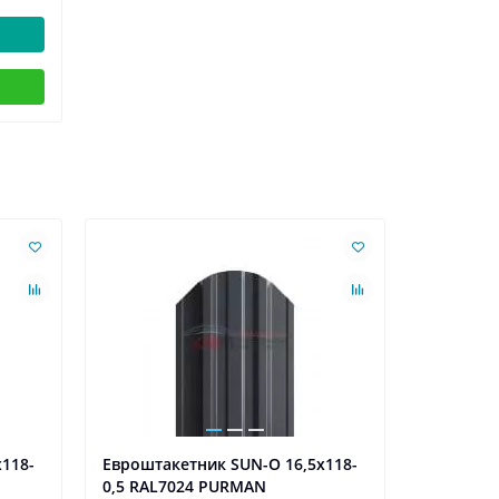
Ваша скидк
118-
Евроштакетник SUN-O 16,5х118-
Евроштак
0,5 RAL7024 PURMAN
0,5 RAL5