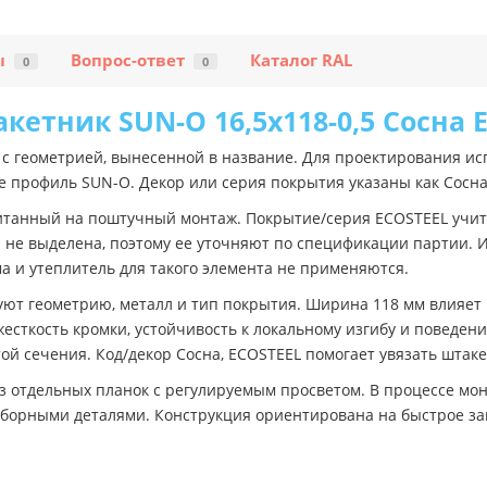
ы
Вопрос-ответ
Каталог RAL
0
0
кетник SUN-O 16,5х118-0,5 Сосна 
с геометрией, вынесенной в название. Для проектирования ис
же профиль SUN-O. Декор или серия покрытия указаны как Сосна
итанный на поштучный монтаж. Покрытие/серия ECOSTEEL учит
 не выделена, поэтому ее уточняют по спецификации партии. 
 и утеплитель для такого элемента не применяются.
ют геометрию, металл и тип покрытия. Ширина 118 мм влияет 
есткость кромки, устойчивость к локальному изгибу и поведен
той сечения. Код/декор Сосна, ECOSTEEL помогает увязать шта
з отдельных планок с регулируемым просветом. В процессе мо
оборными деталями. Конструкция ориентирована на быстрое зап