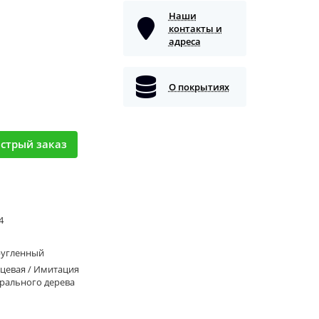
Наши
контакты и
адреса
О покрытиях
стрый заказ
 4
ругленный
цевая / Имитация
рального дерева