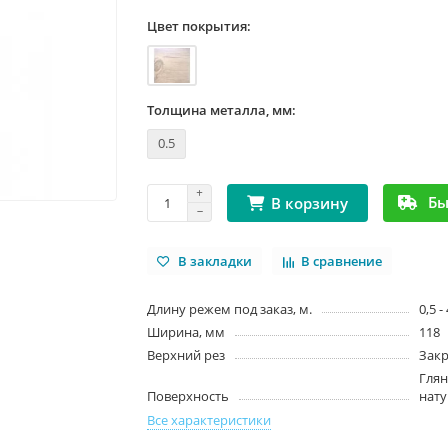
Цвет покрытия:
Толщина металла, мм:
0.5
Бы
В корзину
В закладки
В сравнение
Длину режем под заказ, м.
0,5 -
Ширина, мм
118
Верхний рез
Зак
Глян
Поверхность
нату
Все характеристики