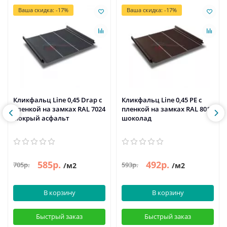
Ваша скидка: -17%
Ваша скидка: -17%
Кликфальц Line 0,45 Drap с
Кликфальц Line 0,45 PE с
пленкой на замках RAL 7024
пленкой на замках RAL 8017
мокрый асфальт
шоколад
585р.
492р.
705р.
593р.
/м2
/м2
В корзину
В корзину
Быстрый заказ
Быстрый заказ