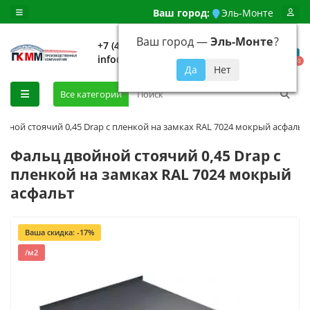
Ваш город:
Эль-Монте
Ваш город —
Эль-Монте
?
+7 (499) 648-92-94
info@evroshtaketnikmoskva.ru
0
Все категории
ойной стоячий 0,45 Drap с пленкой на замках RAL 7024 мокрый асфальт
Фальц двойной стоячий 0,45 Drap с
пленкой на замках RAL 7024 мокрый
асфальт
Ваша скидка: -17%
/м2