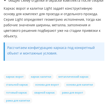
общую схему отделки и окраски комплекта после сборки
Каркас ворот и калитки Light задаёт конструктивную
основу для комплект для проезда и отдельного прохода.
Серия Light определяет геометрию исполнения, тогда как
рабочие значения ширины, металла, заполнения и
цветового решения подбирают уже на стадии привязки к
объекту.
Рассчитаем конфигурацию каркаса под конкретный
объект и монтажные условия.
каркас ворот
каркас калитки
металлический каркас
стальной каркас
основа для ворот
основа для калитки
готовый каркас
сварной каркас
рама для ворот
рама для калитки