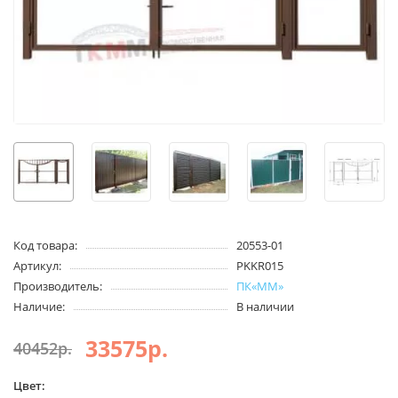
Код товара:
20553-01
Артикул:
PKKR015
Производитель:
ПК«ММ»
Наличие:
В наличии
33575р.
40452р.
Цвет: