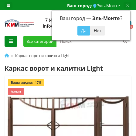
Ваш город:
Эль-Монте
Ваш город —
Эль-Монте
?
+7 (499) 648-92-94
info@evroshtaketnikmoskva.ru
0
Все категории
Каркас ворот и калитки Light
Каркас ворот и калитки Light
Ваша скидка: -17%
/комп