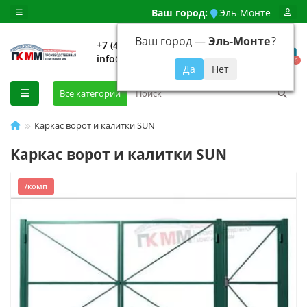
Ваш город:
Эль-Монте
Ваш город —
Эль-Монте
?
+7 (499) 648-92-94
info@evroshtaketnikmoskva.ru
0
Все категории
Каркас ворот и калитки SUN
Каркас ворот и калитки SUN
/комп