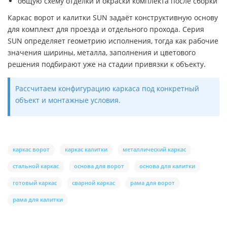
общую схему отделки и окраски комплекта после сборки
Каркас ворот и калитки SUN задаёт конструктивную основу
для комплект для проезда и отдельного прохода. Серия
SUN определяет геометрию исполнения, тогда как рабочие
значения ширины, металла, заполнения и цветового
решения подбирают уже на стадии привязки к объекту.
Рассчитаем конфигурацию каркаса под конкретный
объект и монтажные условия.
каркас ворот
каркас калитки
металлический каркас
стальной каркас
основа для ворот
основа для калитки
готовый каркас
сварной каркас
рама для ворот
рама для калитки