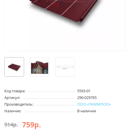
Код товара:
5593-01
Артикул:
290-029765
Производитель:
ООО «ПКММООО»
Наличие:
В наличии
759р.
914р.