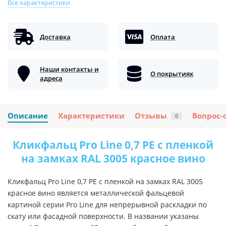
Все характеристики
Доставка
Оплата
Наши контакты и
О покрытиях
адреса
Описание
Характеристики
Отзывы
Вопрос-
0
Кликфальц Pro Line 0,7 PE с пленкой
на замках RAL 3005 красное вино
Кликфальц Pro Line 0,7 PE с пленкой на замках RAL 3005
красное вино является металлической фальцевой
картиной серии Pro Line для непрерывной раскладки по
скату или фасадной поверхности. В названии указаны