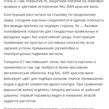
сталь 0,7 мм, покрытие PE, защитной пленкой на замковых
кромках и цветовое исполнение RAL 3005 красное вино.
Конструкция рассчитана на стыковку по продольному
замку: соседние картины соединяются в единую плоскость
без вывода крепежа на лицевую сторону. Pe — базовое
полиэфирное покрытие для стандартных кровельных и
фасадных задач без агрессивной среды. Конструкция
применима на простых и составных плоскостях, если
заранее учтены примыкания, разжелобки и
температурные подвижки металла.
Толщина 0,7 мм повышает запас жесткости картины и
применяется там, где требуется более массивная
металлическая оболочка. Код RAL 3005 красное вино
фиксирует цвет для подбора коньков, планок примыкания,
ендов и других элементов одного контура. При сравнении
вариантов важно отделять толщину металла от рабочей
ширины: первый параметр виден в названии, второй
задается расчетом.
Резку выполняют инструментом, не перегревающим