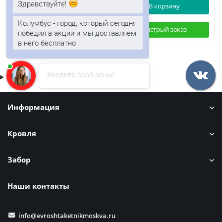
Здравствуйте!
В корзину
В корзину
Колумбус - город, который сегодня
Быстрый заказ
Быстрый заказ
победил в акции и мы доставляем
в него бесплатно
Введите сообщение
Информация
Кровля
Забор
Наши контакты
info@evroshtaketnikmoskva.ru