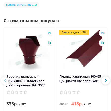
купить сп из минваты
С этим товаром покупают
Ваша скидка: -17%
Воронка выпускная
Планка карнизная 100х65
D125/100-0.6 Пластизол
0,5 Quarzit lite с пленкой
двухсторонний RAL3005
335р.
418р.
504р.
/шт
/шт