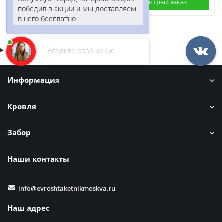
Быстрый заказ
Быстрый заказ
победил в акции и мы доставляем
в него бесплатно
Введите сообщение
Информация
Кровля
Забор
Наши контакты
info@evroshtaketnikmoskva.ru
Наш адрес