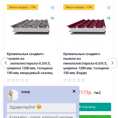
Ваша скидка: -17%
Ваша скидка: -17%
Кровельные сэндвич-
Кровельные сэндвич-
панели из
панели из
пенополистирола-0.5/0.5,
пенополистирола-0.5/0.5,
ширина 1200 мм, толщина
ширина 1200 мм, толщина
150 мм, кварцевый сланец
150 мм, бордо
2173р.
2173р.
Анна
2617р.
2617р.
/м2
/м2
Здравствуйте!
В корзину
В корзину
Колумбус - город, который сегодня