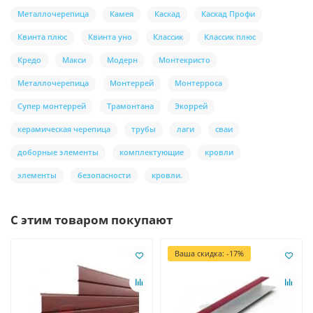
Металлочерепица
Камея
Каскад
Каскад Профи
Квинта плюс
Квинта уно
Классик
Классик плюс
Кредо
Макси
Модерн
Монтекристо
Металлочерепица
Монтеррей
Монтерроса
Супер монтеррей
Трамонтана
Экоррей
керамическая черепица
трубы
лаги
сваи
доборные элементы
комплектующие
кровли
элементы
безопасности
кровли.
С этим товаром покупают
Ваша скидка: -17%