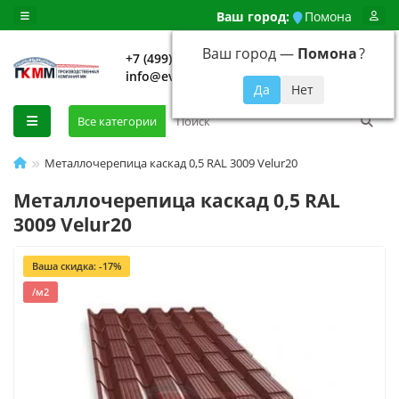
Ваш город:
Помона
Ваш город —
Помона
?
+7 (499) 648-92-94
info@evroshtaketnikmoskva.ru
0
Все категории
Металлочерепица каскад 0,5 RAL 3009 Velur20
Металлочерепица каскад 0,5 RAL
3009 Velur20
Ваша скидка: -17%
/м2