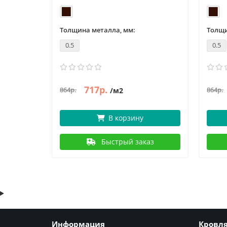
Толщина металла, мм:
Толщи
0.5
0.5
717р.
864р.
864р.
/м2
В корзину
аз
Быстрый заказ
Информация
Кровл