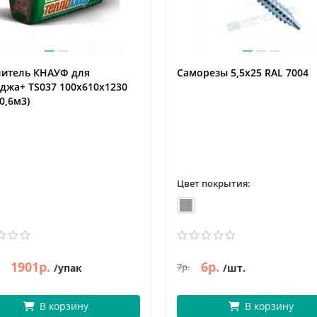
литель КНАУФ для
Саморезы 5,5х25 RAL 7004
джа+ TS037 100х610х1230
 0,6м3)
Цвет покрытия:
1901р.
6р.
7р.
/упак
/шт.
В корзину
В корзину