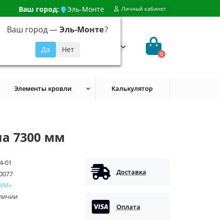
Ваш город:
Эль-Монте
Личный кабинет
Ваш город —
Эль-Монте
?
99) 648-92-94
@evroshtaketnikmoskva.ru
0
Элементы кровли
Калькулятор
а 7300 мм
4-01
Доставка
0077
ММ»
аличии
Оплата