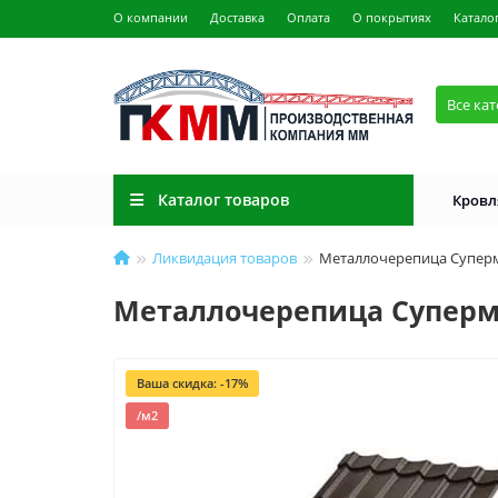
О компании
Доставка
Оплата
О покрытиях
Катало
Все ка
Каталог товаров
Кровл
Ликвидация товаров
Металлочерепица Супермо
Металлочерепица Супермо
Ваша скидка: -17%
/м2