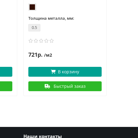
Толщина металла, мм:
Толщина 
0.5
0.5
721р.
721р.
/м2
/
В корзину
Быстрый заказ
Наши контакты