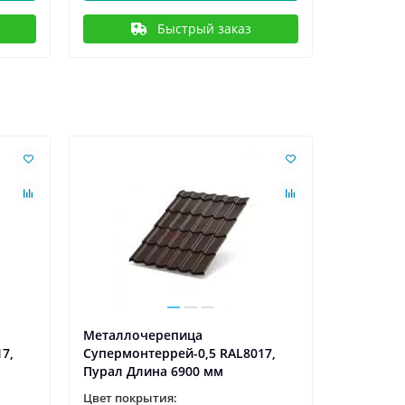
Быстрый заказ
Металлочерепица
Металло
7,
Супермонтеррей-0,5 RAL8017,
Супермон
Пурал Длина 6900 мм
Пурал Дл
Цвет покрытия:
Цвет пок