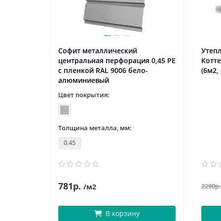
Софит металлический
Утеп
центральная перфорация 0,45 PE
Котте
с пленкой RAL 9006 бело-
(6м2,
алюминиевый
Цвет покрытия:
Толщина металла, мм:
0.45
781р.
2290р.
/м2
В корзину