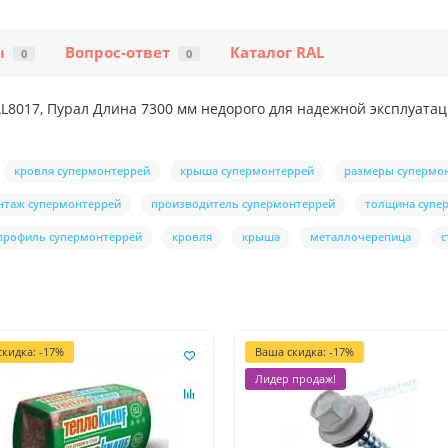
ы
Вопрос-ответ
Каталог RAL
0
0
8017, Пурал Длина 7300 мм недорого для надежной эксплуатац
кровля супермонтеррей
крыша супермонтеррей
размеры супермо
нтаж супермонтеррей
производитель супермонтеррей
толщина супе
профиль супермонтеррей
кровля
крыша
металлочерепица
с
кидка: -17%
Ваша скидка: -17%
Лидер продаж!