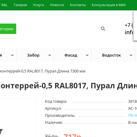
г RAL
Галерея
Услуги
Новости
Контакты
Консультация в MAX
+7 (4
тегории
info
я
Забор
Фасад
Водосток
нтеррей-0,5 RAL8017, Пурал Длина 7300 мм
нтеррей-0,5 RAL8017, Пурал Длин
Код товара:
3918
Артикул:
AC-1
Производитель:
ПК«
Наличие:
В н
717р.
864р.