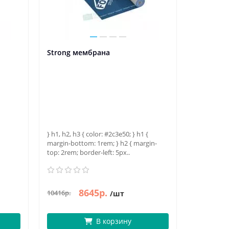
Strong мембрана
} h1, h2, h3 { color: #2c3e50; } h1 {
margin-bottom: 1rem; } h2 { margin-
top: 2rem; border-left: 5px..
8645р.
10416р.
/шт
В корзину