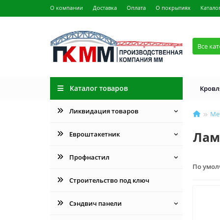
О компании
Доставка
Оплата
О покрытиях
Катало
Все ка
Каталог товаров
Кровл
Ликвидация товаров
Ме
Лам
Евроштакетник
Профнастил
По умо
Строительство под ключ
Сэндвич панели