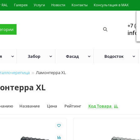
г RAL
Галерея
Услуги
Новости
Контакты
Консультация в MAX
+7 (4
тегории
info
я
Забор
Фасад
Водосток
таллочерепица
Ламонтерра XL
онтерра XL
лчанию
Название
Цена
Рейтинг
Код Товара