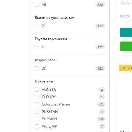
46
122
686р.
Высота ступеньки, мм
21
122
Группа горючести
НГ
122
Форма реза
2D
Ваша с
122
Покрытие
AGNETA
2
CLOUDY
1
Colorcoat Prisma
12
PURETAN
7
PURMAN
13
VikingMP
7