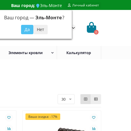
Ваш город:
Эль-Монте
Личный кабинет
Ваш город —
Эль-Монте
?
99) 648-92-94
@evroshtaketnikmoskva.ru
0
Элементы кровли
Калькулятор
Ваша скидка: -17%