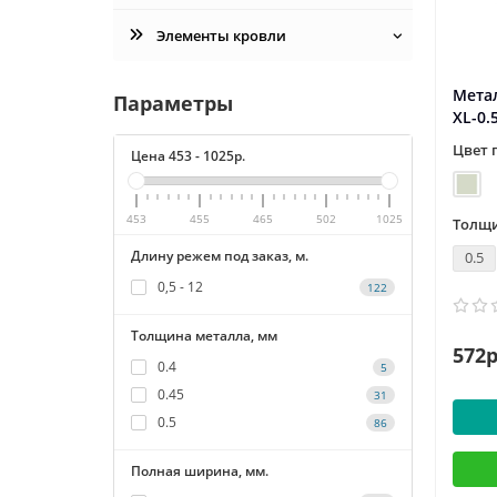
Элементы кровли
Мета
Параметры
XL-0.
Цвет 
Цена
453
-
1025
р.
453
455
465
502
1025
Толщи
Длину режем под заказ, м.
0.5
0,5 - 12
122
Толщина металла, мм
572р
0.4
5
0.45
31
0.5
86
Полная ширина, мм.