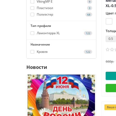
Мета
VikingMP E
9
XL-0.
Пластизол
3
Цвет 
Полиэстер
68
Тип профиля
Толщи
Ламонтерра XL
122
0.5
Назначение
Кровля
122
660р.
Новости
Ваша с