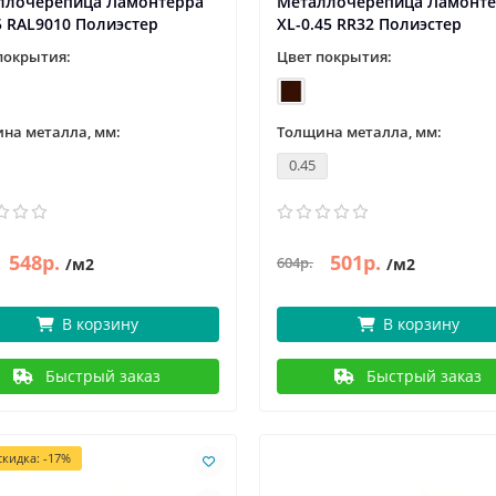
ллочерепица Ламонтерра
Металлочерепица Ламонт
5 RAL9010 Полиэстер
XL-0.45 RR32 Полиэстер
покрытия:
Цвет покрытия:
на металла, мм:
Толщина металла, мм:
0.45
548р.
501р.
604р.
/м2
/м2
В корзину
В корзину
Быстрый заказ
Быстрый заказ
кидка: -17%