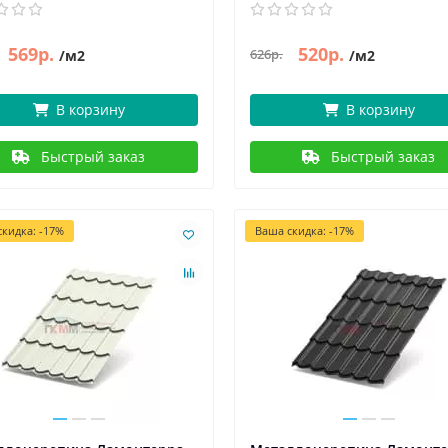
569р.
520р.
626р.
/м2
/м2
В корзину
В корзину
Быстрый заказ
Быстрый заказ
кидка: -17%
Ваша скидка: -17%