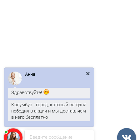
Нержавеющие кровельные сэндвич-панели из минеральной
ваты-0.5/0.5, ширина 1000 мм, толщина 200 мм, AISI 304
8552р.
Анна
В корзину
Здравствуйте!
Быстрый заказ
Колумбус - город, который сегодня
победил в акции и мы доставляем
/м2
в него бесплатно
Введите сообщение