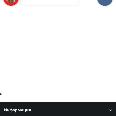
Нержавеющие кровельные сэндвич-панели из минеральной
ваты-0.5/0.5, ширина 1000 мм, толщина 200 мм, AISI 316L
9615р.
В корзину
Быстрый заказ
Информация