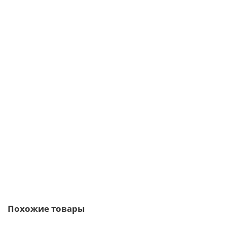
Сигма-профиль 180x50x3000-1,2 мм, оцинкованный
353р.
В корзину
Быстрый заказ
Похожие товары