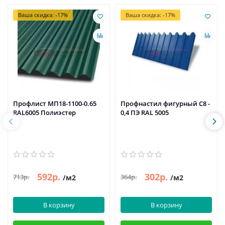
Ваша скидка: -17%
Ваша скидка: -17%
Профлист МП18-1100-0.65
Профнастил фигурный C8 -
RAL6005 Полиэстер
0,4 ПЭ RAL 5005
592р.
302р.
713р.
364р.
/м2
/м2
В корзину
В корзину