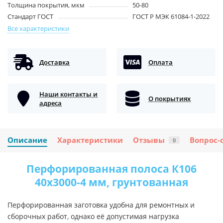
Толщина покрытия, мкм
50-80
Стандарт ГОСТ
ГОСТ Р МЭК 61084-1-2022
Все характеристики
Доставка
Оплата
Наши контакты и
О покрытиях
адреса
Описание
Характеристики
Отзывы
Вопрос-
0
Перфорированная полоса К106
40x3000-4 мм, грунтованная
Перфорированная заготовка удобна для ремонтных и
сборочных работ, однако её допустимая нагрузка