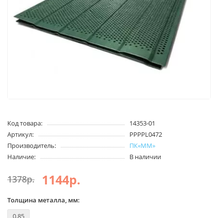
Код товара:
14353-01
Артикул:
PPPPL0472
Производитель:
ПК«ММ»
Наличие:
В наличии
1144р.
1378р.
Толщина металла, мм:
0.85