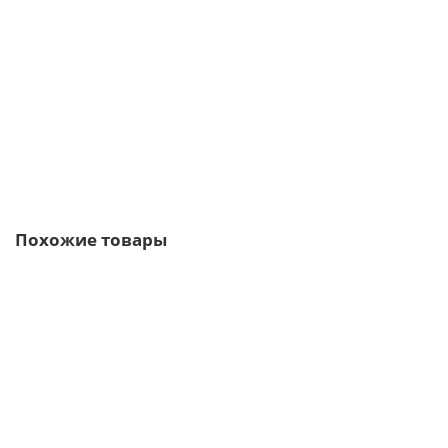
Планка торцевая сегментная 30мм Левая 0,5 Atlas с пленкой
376р.
453р.
В корзину
Быстрый заказ
Похожие товары
/м2