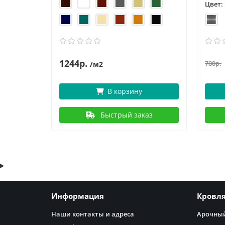
Цвет:
1244р.
780р.
/м2
В корзину
аз
Быстрый заказ
Информация
Кровл
Наши контакты и адреса
Арочный