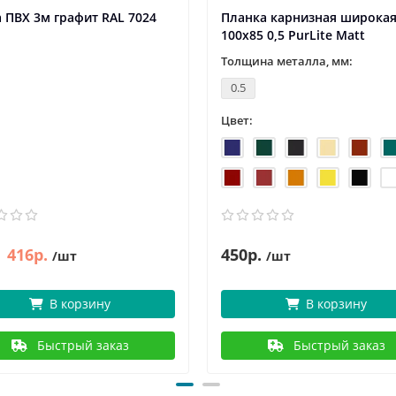
 ПВХ 3м графит RAL 7024
Планка карнизная широка
100х85 0,5 PurLite Мatt
Толщина металла, мм:
0.5
Цвет:
416р.
450р.
/шт
/шт
В корзину
В корзину
Быстрый заказ
Быстрый заказ