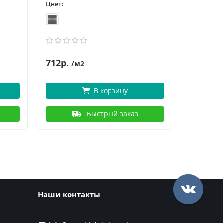
Цвет:
Цвет:
712р.
7
884р.
/м2
В корзину
Быстрый заказ
Наши контакты