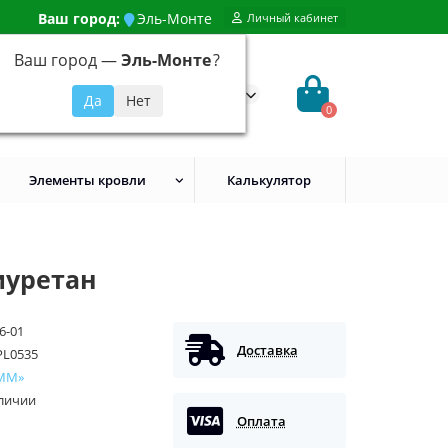
Ваш город:
Эль-Монте
Личный кабинет
Ваш город —
Эль-Монте
?
99) 648-92-94
@evroshtaketnikmoskva.ru
0
Элементы кровли
Калькулятор
иуретан
6-01
Доставка
PL0535
ММ»
аличии
Оплата