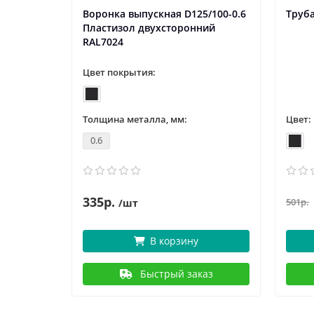
Воронка выпускная D125/100-0.6
Труба
Пластизол двухсторонний
RAL7024
Цвет покрытия:
Толщина металла, мм:
Цвет:
0.6
335р.
501р.
/шт
В корзину
Быстрый заказ