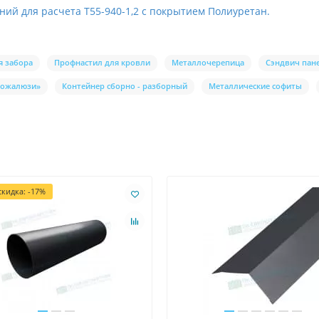
ий для расчета Т55-940-1,2 с покрытием Полиуретан.
я забора
Профнастил для кровли
Металлочерепица
Сэндвич пан
рожалюзи»
Контейнер сборно - разборный
Металлические софиты
кидка: -17%