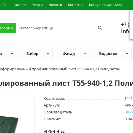
г RAL
Галерея
Услуги
Новости
Контакты
Консультация в MAX
+7 (4
тегории
info
я
Забор
Фасад
Водосток
рфорированный профилированный лист Т55-940-1,2 Полиуретан
ированный лист Т55-940-1,2 Пол
Код товара:
1441
Артикул:
PPP
Производитель:
ПК«
Наличие:
В н
1211р.