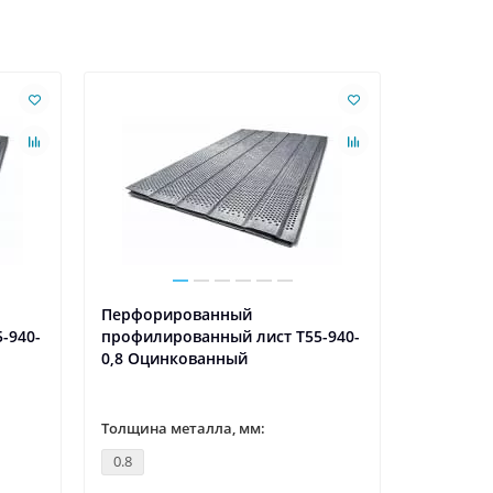
Ваша скидк
Перфорированный
Перфори
-940-
профилированный лист Т55-940-
профилир
0,8 Оцинкованный
0,85 Оц
Толщина металла, мм:
Толщина 
0.8
0.85