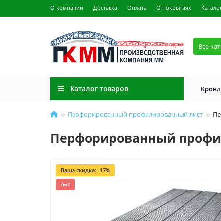
О компании
Доставка
Оплата
О покрытиях
Катало
Все ка
Каталог товаров
Кровл
Перфорированный профилированный лист
Пе
Перфорированный профили
Ваша скидка: -17%
/м2