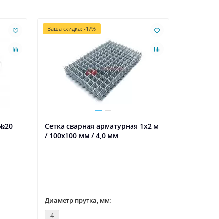
Ваша скидка: -17%
 №20
Сетка сварная арматурная 1х2 м
Гладкие 
/ 100х100 мм / 4,0 мм
минераль
ширина 1
мм, RAL5
Цвет пок
Диаметр прутка, мм:
Толщина 
4
0.5/0.5