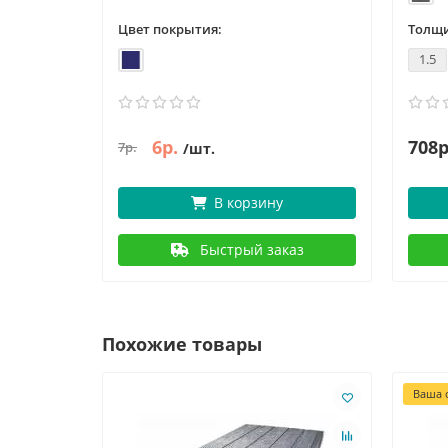
Цвет покрытия:
Толщи
1.5
6р.
708р
7р.
/шт.
В корзину
Быстрый заказ
Похожие товары
Ваша с