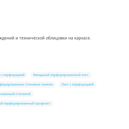
дений и технической облицовки на каркасе.
 с перфорацией
Фасадный перфорированный лист
форированные стеновые панели
Лист с перфорацией
рованный стеновой
й перфорированный профлист