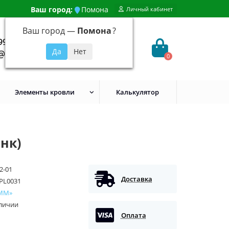
Ваш город:
Помона
Личный кабинет
Ваш город —
Помона
?
99) 648-92-94
@evroshtaketnikmoskva.ru
0
Элементы кровли
Калькулятор
нк)
2-01
Доставка
PL0031
ММ»
аличии
Оплата