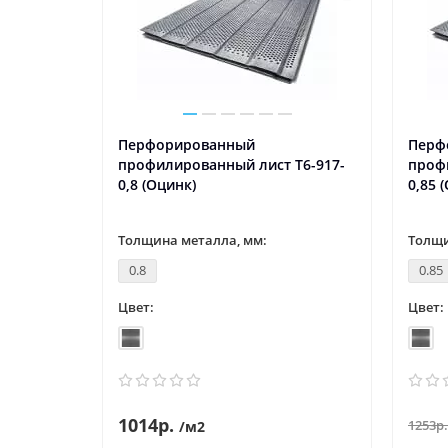
Перфорированный
Перф
Т7-1176-
профилированный лист Т6-917-
проф
0,8 (Оцинк)
0,85 
Толщина металла, мм:
Толщи
0.8
0.85
Цвет:
Цвет:
1014р.
1253р.
/м2