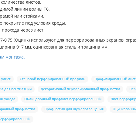
количества листов.
димой линии волны Т6.
 рамой или стойками.
е покрытие под условия среды.
 прохода через лист.
0,75 (Оцинк) используют для перфорированных экранов, ограж
ширина 917 мм, оцинкованная сталь и толщина мм.
ям монтажа.
офлист
Стеновой перфорированный профиль
Профилированный лист
ил для вентиляции
Декоративный перфорированный профнастил
Пер
я фасада
Облицовочный профлист перфорированный
Лист перфори
зрачный профнастил
Профнастил для шумопоглощения
Оцинкованны
 перфорированный