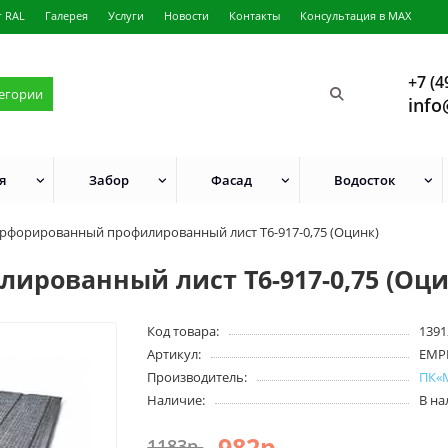
г RAL
Галерея
Услуги
Новости
Контакты
Консультация в MAX
+7 (4
тегории
info
я
Забор
Фасад
Водосток
рфорированный профилированный лист Т6-917-0,75 (Оцинк)
рованный лист Т6-917-0,75 (Оци
Код товара:
1391
Артикул:
EMP
Производитель:
ПК«
Наличие:
В н
982р.
1183р.