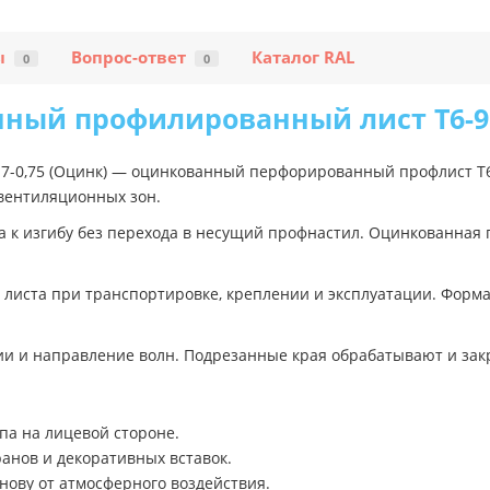
ы
Вопрос-ответ
Каталог RAL
0
0
ный профилированный лист Т6-917
-0,75 (Оцинк) — оцинкованный перфорированный профлист Т6
 вентиляционных зон.
а к изгибу без перехода в несущий профнастил. Оцинкованная
листа при транспортировке, креплении и эксплуатации. Форма
ии и направление волн. Подрезанные края обрабатывают и закр
упа на лицевой стороне.
анов и декоративных вставок.
ову от атмосферного воздействия.