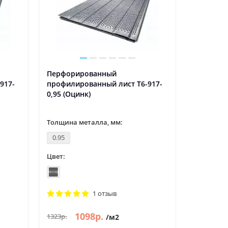
Перфорированный
Перфори
917-
профилированный лист Т6-917-
профилир
0,95 (Оцинк)
1,0 (Оцин
Толщина металла, мм:
Толщина 
0.95
1
Цвет:
Цвет:
1 отзыв
1098р.
1130р.
1323р.
/м2