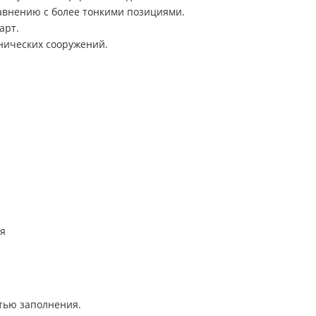
авнению с более тонкими позициями.
арт.
нических сооружений.
ия
тью заполнения.