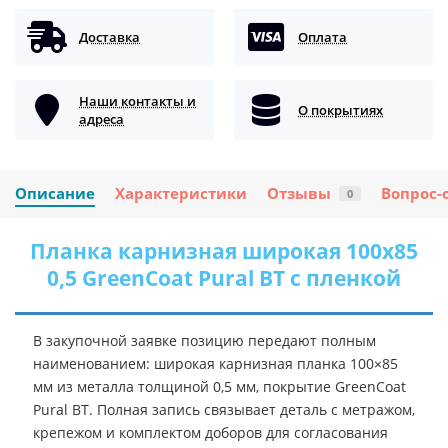
Доставка
Оплата
Наши контакты и
О покрытиях
адреса
Описание
Характеристики
Отзывы
Вопрос-
0
Планка карнизная широкая 100х85
0,5 GreenCoat Pural BT с пленкой
В закупочной заявке позицию передают полным
наименованием: широкая карнизная планка 100×85
мм из металла толщиной 0,5 мм, покрытие GreenCoat
Pural BT. Полная запись связывает деталь с метражом,
крепежом и комплектом доборов для согласования