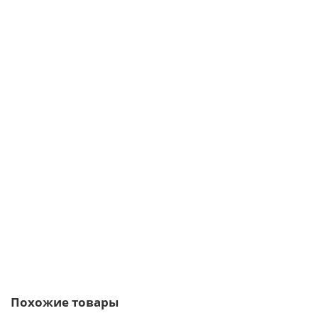
/шт
Уплотнитель ПСУЛ саморасширяющийся с клеевым слоем
10х20 (8м)
47р.
56р.
В корзину
Быстрый заказ
Похожие товары