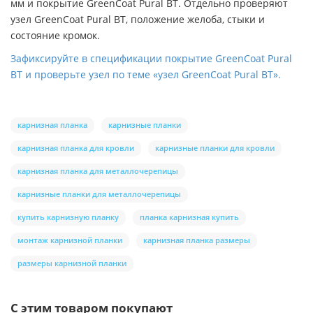
мм и покрытие GreenCoat Pural BT. Отдельно проверяют
узел GreenCoat Pural BT, положение желоба, стыки и
состояние кромок.
Зафиксируйте в спецификации покрытие GreenCoat Pural
BT и проверьте узел по теме «узел GreenCoat Pural BT».
карнизная планка
карнизные планки
карнизная планка для кровли
карнизные планки для кровли
карнизная планка для металлочерепицы
карнизные планки для металлочерепицы
купить карнизную планку
планка карнизная купить
монтаж карнизной планки
карнизная планка размеры
размеры карнизной планки
С этим товаром покупают