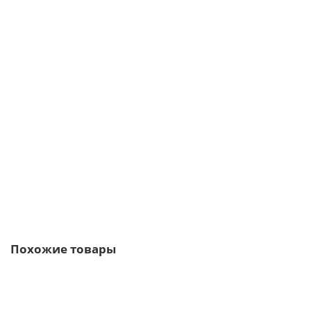
Планка примыкание в штробу 60 0,4 PE с пленкой
166р.
В корзину
Быстрый заказ
Похожие товары
Ваша скидка: -17%
/шт