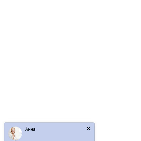
359р.
В корзину
Быстрый заказ
Ваша скидка: -17%
/шт
Тройник Y малого конька полукруглого PE с пленкой
Анна