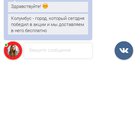
1638р.
Здравствуйте!
1974р.
Колумбус - город, который сегодня
В корзину
победил в акции и мы доставляем
в него бесплатно
Быстрый заказ
Введите сообщение
Ваша скидка: -17%
/шт
Тройник Y малого конька полукруглого Satin с пленкой
1638р.
1974р.