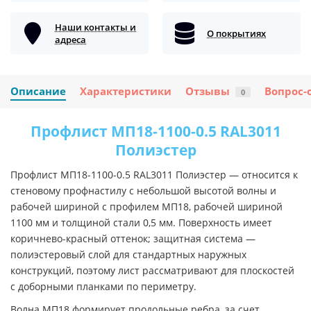
Наши контакты и
О покрытиях
адреса
Описание
Характеристики
Отзывы
Вопрос-
0
Профлист МП18-1100-0.5 RAL3011
Полиэстер
Профлист МП18-1100-0.5 RAL3011 Полиэстер — относится к
стеновому профнастилу с небольшой высотой волны и
рабочей шириной с профилем МП18, рабочей шириной
1100 мм и толщиной стали 0,5 мм. Поверхность имеет
коричнево-красный оттенок; защитная система —
полиэстеровый слой для стандартных наружных
конструкций, поэтому лист рассматривают для плоскостей
с доборными планками по периметру.
Волна МП18 формирует продольные ребра, за счет