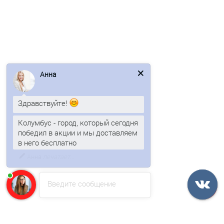
Профлист МП18-1100-0.7 RAL5002 Полиэстер
639р.
В корзину
Анна
Быстрый заказ
Здравствуйте!
Ваша скидка: -17%
Колумбус - город, который сегодня
/м2
победил в акции и мы доставляем
в него бесплатно
Введите сообщение
Профлист МП18-1100-0.45 RAL5005 Полиэстер