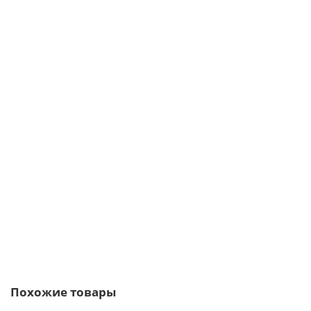
/шт.
Саморезы 5,5х19 RAL 3005
5р.
6р.
В корзину
Быстрый заказ
Похожие товары