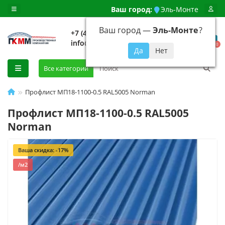
Ваш город:
Эль-Монте
Ваш город —
Эль-Монте
?
+7 (499) 648-92-94
info@evroshtaketnikmoskva.ru
0
Все категории
Профлист МП18-1100-0.5 RAL5005 Norman
Профлист МП18-1100-0.5 RAL5005
Norman
Ваша скидка: -17%
/м2