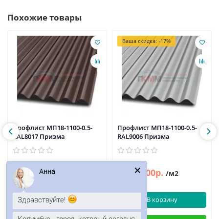
Похожие товары
Ваша скидка: -17%
Профлист МП18-1100-0.5-
Профлист МП18-1100-0.5-
RAL8017 Призма
RAL9006 Призма
603р.
600р.
Анна
723р.
/м2
/м2
Здравствуйте!
В корзину
В корзину
Колумбус - город, который сегодня