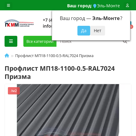
Ваш город:
Эль-Монте
Ваш город —
Эль-Монте
?
+7 (499) 648-92-94
info@evroshtaketnikmoskva.ru
0
Все категории
Профлист МП18-1100-0.5-RAL7024 Призма
Профлист МП18-1100-0.5-RAL7024
Призма
/м2